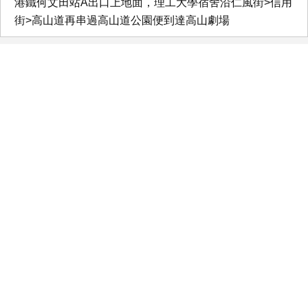
港鐵何文田站A出口上地面，理工大學宿舍沿仁風街>信用
街>高山道再串過高山道公園便到達高山劇場