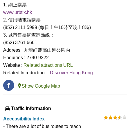
1. 網上購票
www.urbtix.hk
2. 信用咭電話購票：
(852) 2111 5999 (每日上午10時至晚上8時)
3. 城市售票網查詢熱線：
(852) 3761 6661
Address : 九龍紅磡高山道公園內
Enquiries : 2740-9222
Website :
Related attractions URL
Related Introduction :
Discover Hong Kong
Show Google Map
Traffic Information
Accessibility Index
- There are a lot of bus routes to reach