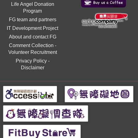
Life Angel Donation
Program
FG team and partners
IT Development Project
About and contact FG
Comment Collection
-
Volunteer Recruitment
Privacy Policy
-
Disclaimer