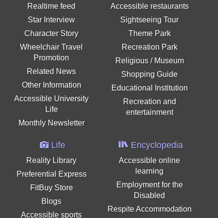
Realtime feed
Accessible restaurants
Star Interview
Sightseeing Tour
Character Story
Theme Park
Wheelchair Travel
Recreation Park
Promotion
Religious / Museum
Related News
Shopping Guide
Other Information
Educational Institution
Accessible University
Recreation and
Life
entertainment
Monthly Newsletter
Life
Encyclopedia
Reality Library
Accessible online
learning
Preferential Express
Employment for the
FitBuy Store
Disabled
Blogs
Respite Accommodation
Accessible sports