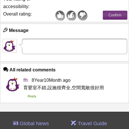
accessibility:
Overall rating:
Message
All related comments
ffh
8Year10Month ago
育嬰室不錯,設施很齊全,空間寬敞很好用
Reply
Global News
Travel Guide