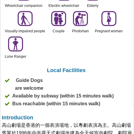
Wheelchair companion
Electric wheelchair
Elderly
Visually impaired people
Couple
Photoman
Pregnant woman
Lone Ranger
Local Facilities
Guide Dogs
are welcome
Available by subway (within 15 minutes walk)
Bus reachable (within 15 minutes walk)
Introduction
高山劇場是香港的一個表演場地，以粵劇表演為主。高山劇場
舊翼於1996年由半露天式劇場改建為全天候室內劇院，劇院座