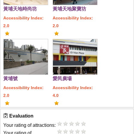
黃埔天地時尚坊
黃埔天地聚寶坊
Accessibility Index:
Accessibility Index:
2.0
2.0
黃埔號
愛民廣場
Accessibility Index:
Accessibility Index:
2.0
4.0
Evaluation
Your rating of attractions:
Your rating of