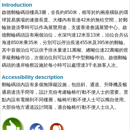
Introduction
啟德郵輪碼頭樓高3層，全長約850米，相等於約兩座橫臥的環
球貿易廣場的連接長度。大樓內有長達42米的無柱空間，於郵
輪旅遊淡季時可以作為展覽用途，支援香港會議展覽中心。啟
德郵輪碼頭設有兩個泊位，水深均達12米至13米，泊位合共佔
海達850米乘35米，分別可以停泊長達455米及395米的郵輪。
其中首個泊位可以供予排水量達11萬噸、總噸位達22萬噸的世
界級郵輪停泊，次個泊位則可以供予中型郵輪停泊。啟德郵輪
碼頭的邊岸檢察設施於每小時可以處理達3千名旅客人次。
Accessibility description
郵輪碼頭內設有多個無障礙設施，包括斜、通道、升降機及暢
通易達洗手間等，設計充份考慮輪椅/行動不便人士的需要。景
點內設有電梯到不同樓層，輪椅/行動不便人士可以獨自使用。
大部份地方通道設計闊落，適合輪椅/行動不便人士出入。