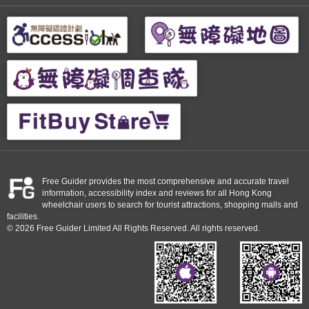
Free Guider provides the most comprehensive and accurate travel
information, accessibility index and reviews for all Hong Kong
wheelchair users to search for tourist attractions, shopping malls and
facilities.
© 2026 Free Guider Limited All Rights Reserved. All rights reserved.