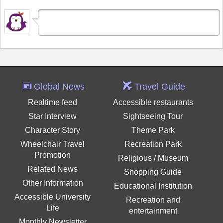
Global News
Travel Guide
Realtime feed
Accessible restaurants
Star Interview
Sightseeing Tour
Character Story
Theme Park
Wheelchair Travel
Recreation Park
Promotion
Religious / Museum
Related News
Shopping Guide
Other Information
Educational Institution
Accessible University
Recreation and
Life
entertainment
Monthly Newsletter