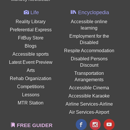
Life
Encyclopedia
Reality Library
Accessible online
learning
Preferential Express
Employment for the
FitBuy Store
Disabled
Blogs
Respite Accommodation
Accessible sports
Disabled Persons
Latest Event Preview
Discount
Arts
Transportation
Rehab Organization
Arrangements
Competitions
Accessible Cinema
Lessons
Accessible Karaoke
MTR Station
Airline Services-Airline
Air Services-Airport
FREE GUIDER