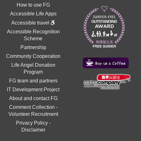
How to use FG
Accessible Life Apps
Accessible travel
Accessible Recognition
Scheme
Partnership
Community Cooperation
Life Angel Donation
Program
FG team and partners
IT Development Project
About and contact FG
Comment Collection
-
Volunteer Recruitment
Privacy Policy
-
Disclaimer