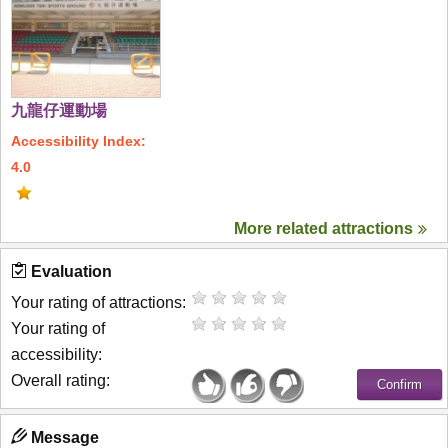
九龍仔運動場
Accessibility Index:
4.0
More related attractions
Evaluation
Your rating of attractions:
Your rating of
accessibility:
Overall rating:
Message