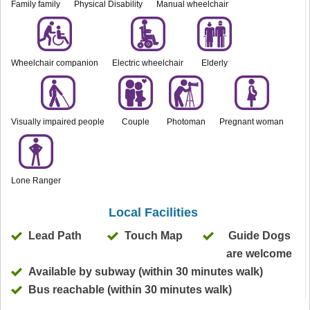
Family family
Physical Disability
Manual wheelchair
Wheelchair companion
Electric wheelchair
Elderly
Visually impaired people
Couple
Photoman
Pregnant woman
Lone Ranger
Local Facilities
Lead Path
Touch Map
Guide Dogs
are welcome
Available by subway (within 30 minutes walk)
Bus reachable (within 30 minutes walk)