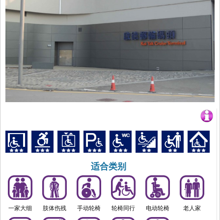
适合类别
一家大细
肢体伤残
手动轮椅
轮椅同行
电动轮椅
老人家