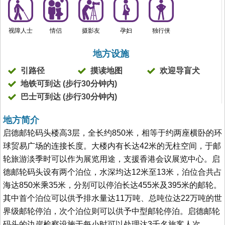
视障人士
情侣
摄影友
孕妇
独行侠
地方设施
引路径
摸读地图
欢迎导盲犬
地铁可到达 (步行30分钟内)
巴士可到达 (步行30分钟内)
地方简介
启德邮轮码头楼高3层，全长约850米，相等于约两座横卧的环
球贸易广场的连接长度。大楼内有长达42米的无柱空间，于邮
轮旅游淡季时可以作为展览用途，支援香港会议展览中心。启
德邮轮码头设有两个泊位，水深均达12米至13米，泊位合共占
海达850米乘35米，分别可以停泊长达455米及395米的邮轮。
其中首个泊位可以供予排水量达11万吨、总吨位达22万吨的世
界级邮轮停泊，次个泊位则可以供予中型邮轮停泊。启德邮轮
码头的边岸检察设施于每小时可以处理达3千名旅客人次。