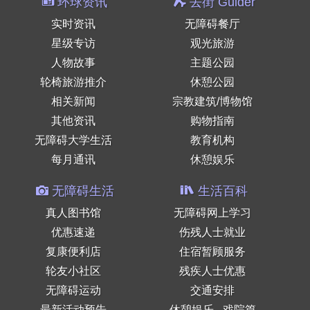
环球资讯
去街 Guider
实时资讯
无障碍餐厅
星级专访
观光旅游
人物故事
主题公园
轮椅旅游推介
休憩公园
相关新闻
宗教建筑/博物馆
其他资讯
购物指南
无障碍大学生活
教育机构
每月通讯
休憩娱乐
无障碍生活
生活百科
真人图书馆
无障碍网上学习
优惠速递
伤残人士就业
复康便利店
住宿暂顾服务
轮友小社区
残疾人士优惠
无障碍运动
交通安排
最新活动预告
休憩娱乐 - 戏院篇