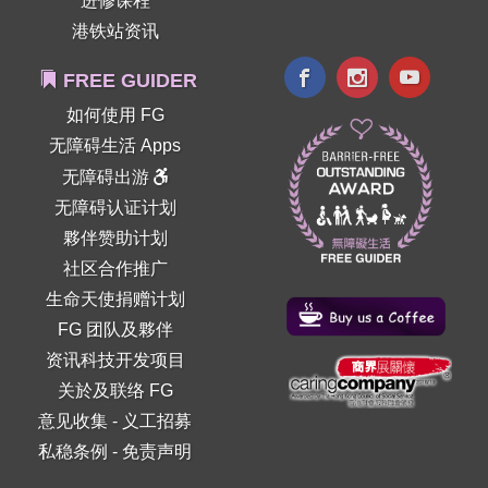
进修课程
港铁站资讯
FREE GUIDER
如何使用 FG
无障碍生活 Apps
无障碍出游
无障碍认证计划
夥伴赞助计划
社区合作推广
生命天使捐赠计划
FG 团队及夥伴
资讯科技开发项目
关於及联络 FG
意见收集
-
义工招募
私稳条例
-
免责声明