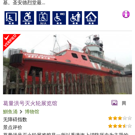
基。圣安德烈堂最...
葛量洪号灭火轮展览馆
鰂鱼涌
博物馆
无障碍指数
景点评价