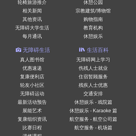
轮椅旅游推介
休憩公园
相关新闻
宗教建筑/博物馆
其他资讯
购物指南
无障碍大学生活
教育机构
每月通讯
休憩娱乐
无障碍生活
生活百科
真人图书馆
无障碍网上学习
优惠速递
伤残人士就业
复康便利店
住宿暂顾服务
轮友小社区
残疾人士优惠
无障碍运动
交通安排
最新活动预告
休憩娱乐 - 戏院篇
展能艺术
休憩娱乐 - Karaoke 篇
复康组织资讯
航空服务 - 航空公司篇
比赛日程
航空服务 - 机场篇