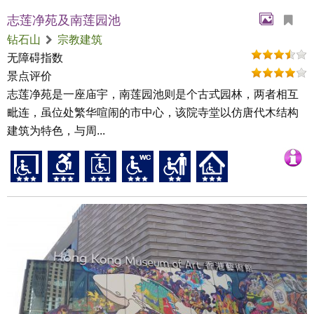
志莲净苑及南莲园池
钻石山
宗教建筑
无障碍指数
景点评价
志莲净苑是一座庙宇，南莲园池则是个古式园林，两者相互
毗连，虽位处繁华喧闹的市中心，该院寺堂以仿唐代木结构
建筑为特色，与周...