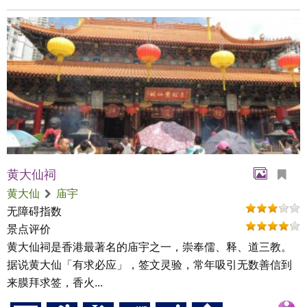
黄大仙祠
黄大仙
庙宇
无障碍指数
景点评价
黄大仙祠是香港最著名的庙宇之一，崇奉儒、释、道三教。
据说黄大仙「有求必应」，签文灵验，常年吸引无数善信到
来膜拜求签，香火...