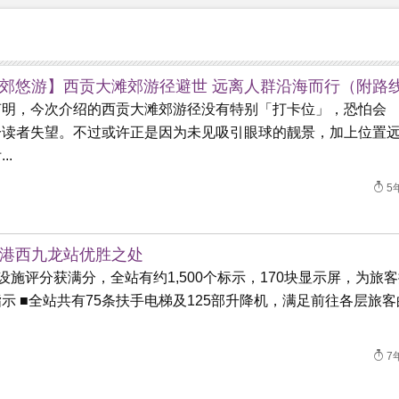
郊悠游】西贡大滩郊游径避世 远离人群沿海而行（附路
声明，今次介绍的西贡大滩郊游径没有特别「打卡位」，恐怕会
分读者失望。不过或许正是因为未见吸引眼球的靓景，加上位置
..
5
港西九龙站优胜之处
设施评分获满分，全站有约1,500个标示，170块显示屏，为旅
示 ■全站共有75条扶手电梯及125部升降机，满足前往各层旅客
7