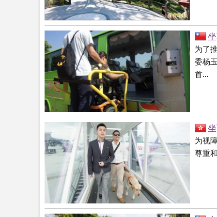
坐
为了
委杨
首...
坐
为视
尊重和