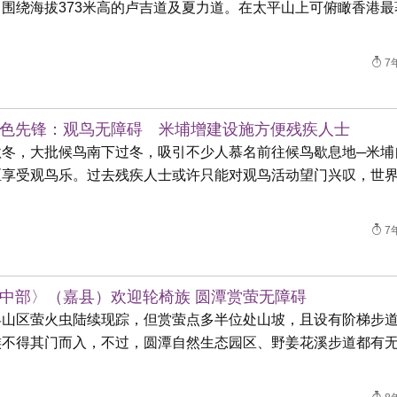
，围绕海拔373米高的卢吉道及夏力道。在太平山上可俯瞰香港最
7
色先锋：观鸟无障碍 米埔增建设施方便残疾人士
秋冬，大批候鸟南下过冬，吸引不少人慕名前往候鸟歇息地─米埔
区享受观鸟乐。过去残疾人士或许只能对观鸟活动望门兴叹，世
7
中部〉（嘉县）欢迎轮椅族 圆潭赏萤无障碍
县山区萤火虫陆续现踪，但赏萤点多半位处山坡，且设有阶梯步
族不得其门而入，不过，圆潭自然生态园区、野姜花溪步道都有