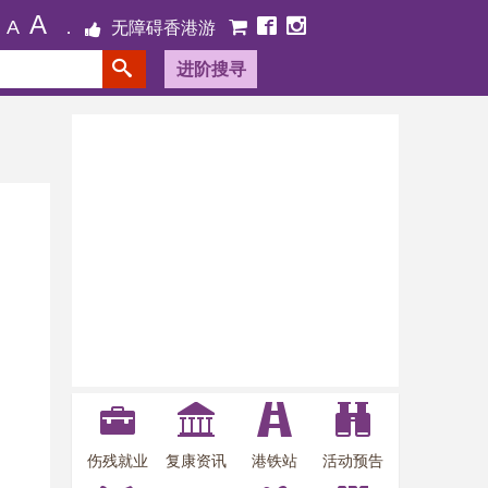
A
A
无障碍香港游
进阶搜寻
伤残就业
复康资讯
港铁站
活动预告