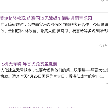
8
著轮椅轻松玩 统联国道无障碍车辆驶进丽宝乐园
推广无障碍旅游，台中丽宝乐园渡假区与统联客运合作，今日邀
玉欣、金刚芭比-林欣蓓、微笑大使-黄诗彧、杨慧玲等多名身障代
8年
飞机无障碍 导盲犬免费坐廉航
障人仕建立无障城市，也要考虑到他们的第二双眼睛──导盲犬也
协助。适逢昨天4月26日国际导盲犬日，香港低成本航空HK...