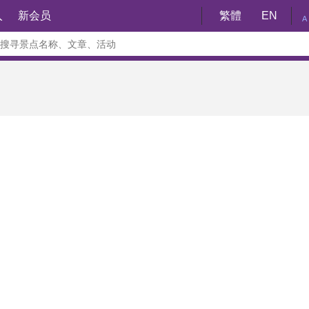
入
新会员
繁體
EN
A