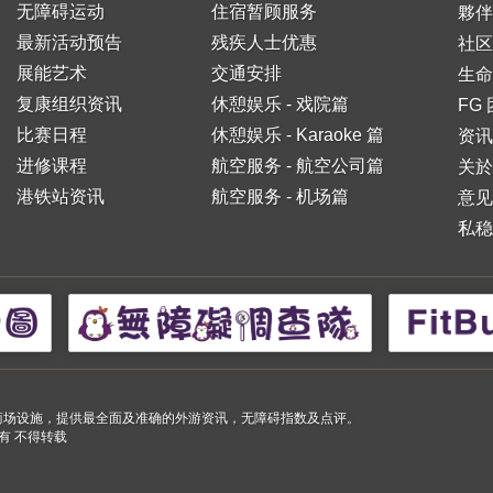
无障碍运动
住宿暂顾服务
夥伴
最新活动预告
残疾人士优惠
社区
展能艺术
交通安排
生命
复康组织资讯
休憩娱乐 - 戏院篇
FG
比赛日程
休憩娱乐 - Karaoke 篇
资讯
进修课程
航空服务 - 航空公司篇
关於
港铁站资讯
航空服务 - 机场篇
意见
私稳
小购物商场设施，提供最全面及准确的外游资讯，无障碍指数及点评。
 版权所有 不得转载