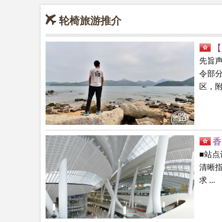
轮椅旅游推介
【
先旨
令部
区，附.
香
■站点
清晰指
求 ...