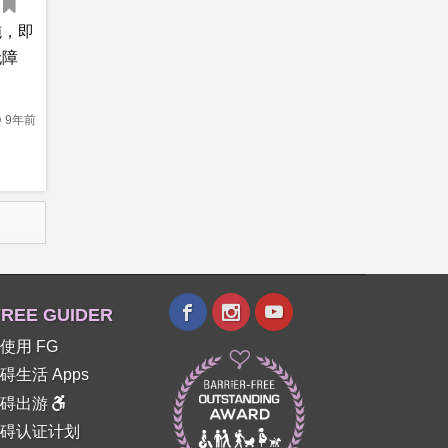
施，即
无障
9年前
REE GUIDER
使用 FG
碍生活 Apps
障碍出游
碍认证计划