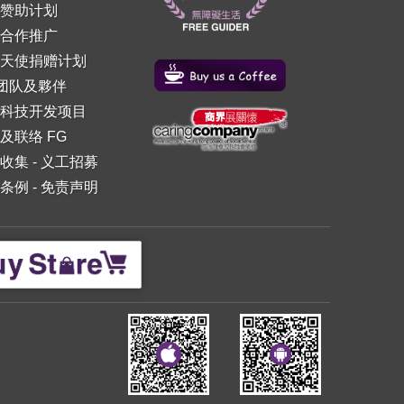
赞助计划
合作推广
天使捐赠计划
 团队及夥伴
科技开发项目
及联络 FG
收集
-
义工招募
条例
-
免责声明