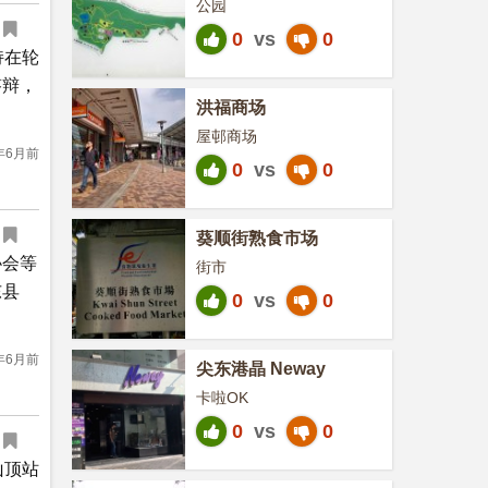
公园
0
vs
0
持在轮
答辩，
洪福商场
屋邨商场
年6月前
0
vs
0
葵顺街熟食市场
协会等
街市
东县
0
vs
0
年6月前
尖东港晶 Neway
卡啦OK
0
vs
0
山顶站