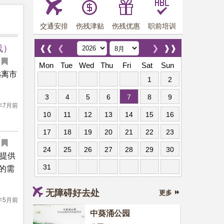
交通安排
伤残津贴
伤残优惠
职前培训
线）
❰❰
❮
❯
❱❱
Mon
Tue
Wed
Thu
Fri
Sat
Sun
远离市
1
2
3
4
5
6
7
8
9
年7月前
10
11
12
13
14
15
16
17
18
19
20
21
22
23
24
25
26
27
28
29
30
客提供
31
的需
无障碍好去处
更多
年5月前
中葵涌公园