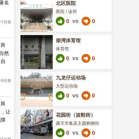
著名
北区医院
医院 / 诊所
0
vs
0
年7月前
柴湾体育馆
体育馆
自然
0
vs
0
界自
九龙仔运动场
年9月前
大型运动场
0
vs
0
道，让
花园街（波鞋街）
无障
露天市集及主题购物街
0
vs
0