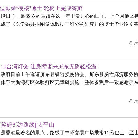
位截瘫“硬核”博士 轮椅上完成答辩
一段日子，是39岁的马超在这一年里最开心的日子。上个月他坚
完成了《医学磁共振图像体数据三维分割研究》的博士毕业论文
7
019台湾灯会 让身障者来屏东无碍轻松游
县政府日前上午邀请屏东县脊随损伤协会、屏东县脑性麻痹服务
团体至大鹏湾灯区体验灯区无障碍措施，整体参观后一致感谢屏
7
无障碍郊游路线] 太平山
山是香港最著名的景点，路线于中环交易广场乘搭15号巴士，至