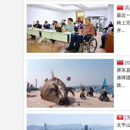
高
最近
椅上
并...
2
屏东
身障
政...
[
太平