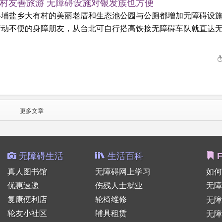
村友善旅游 无障碍设施对银发族也方便
县埔盐乡大有村的美丽老厝和生态池公园与公厕都增加无障碍设
行动不便的身障朋友，从台北可自行搭高铁接无障碍车队就直达
更多文章
无障碍生活
生活百科
F
真人图书馆
无障碍网上学习
如何
优惠速递
伤残人士就业
无障
复康便利店
轮椅维修
无
轮友小社区
辅具租赁
无障