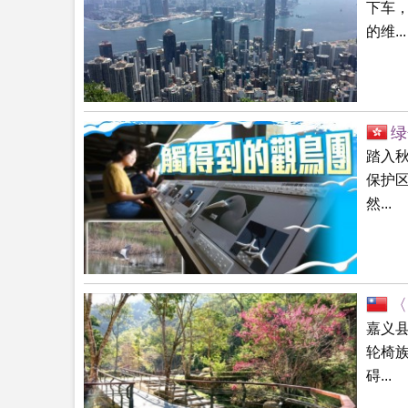
下车
的维...
绿
踏入
保护
然...
〈
嘉义
轮椅
碍...