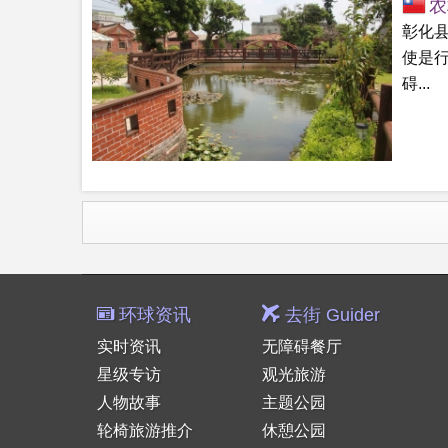
农
彰化
使是
碍...
环球资讯
去街 Guider
实时资讯
无障碍餐厅
星级专访
观光旅游
人物故事
主题公园
轮椅旅游推介
休憩公园