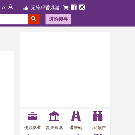
A
A
无障碍香港游
进阶搜寻
伤残就业
复康资讯
港铁站
活动预告