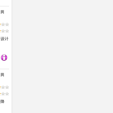
道设计
升降