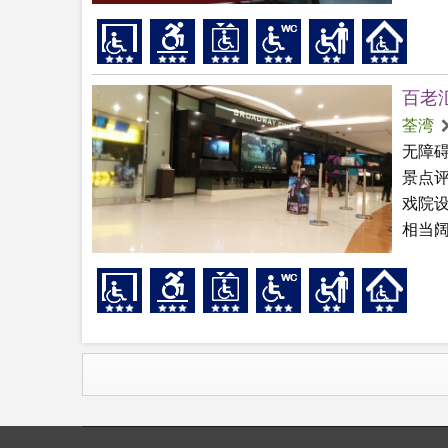
百老汇
荃湾
无障
景点
戏院
相当阔