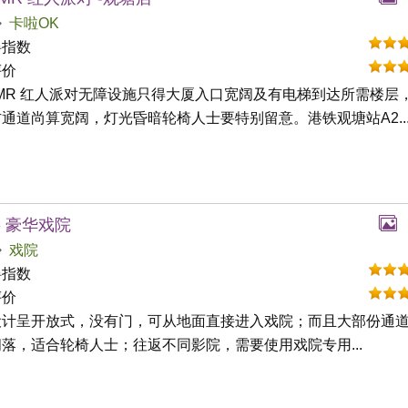
卡啦OK
碍指数
评价
 MR 红人派对无障设施只得大厦入口宽阔及有电梯到达所需楼层
通道尚算宽阔，灯光昏暗轮椅人士要特别留意。港铁观塘站A2..
- 豪华戏院
戏院
碍指数
评价
设计呈开放式，没有门，可从地面直接进入戏院；而且大部份通
落，适合轮椅人士；往返不同影院，需要使用戏院专用...