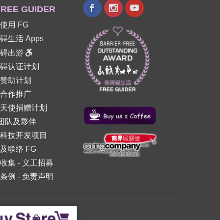
REE GUIDER
使用 FG
碍生活 Apps
障碍出游
碍认证计划
赞助计划
合作推广
天使捐赠计划
 团队及夥伴
科技开发项目
及联络 FG
收集
-
义工招募
条例
-
免责声明