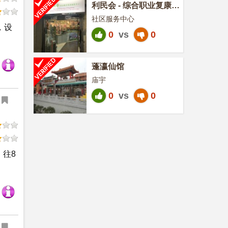
利民会 - 综合职业复康服
务中心
社区服务中心
，设
0
vs
0
蓬瀛仙馆
庙宇
0
vs
0
，往8