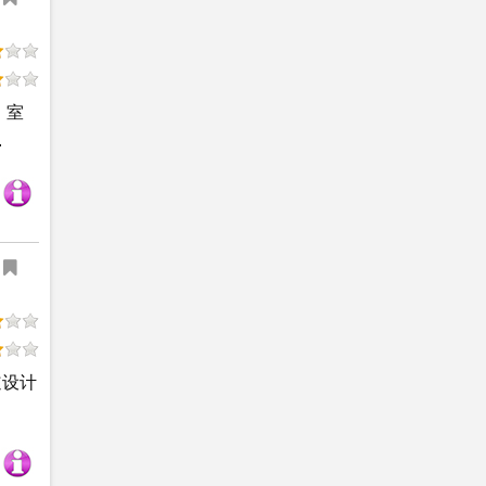
，室
.
道设计