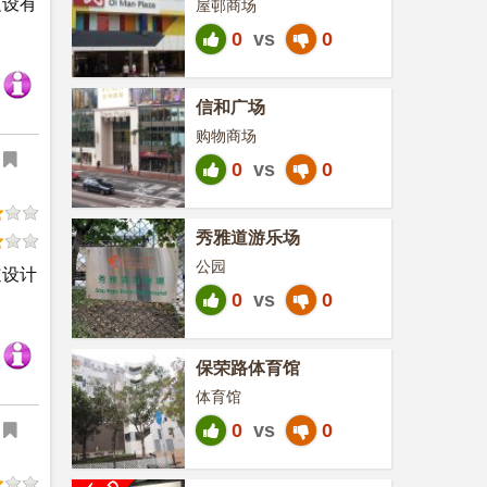
边设有
屋邨商场
0
vs
0
信和广场
购物商场
0
vs
0
秀雅道游乐场
公园
道设计
0
vs
0
保荣路体育馆
体育馆
0
vs
0