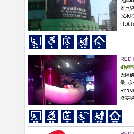
无障
景点
深水埗
计没
RED
铜锣
无障
景点
Red
楼要经
RED