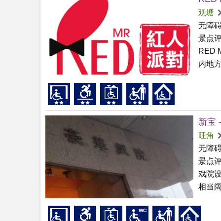
观塘
无障
景点
RED
内地方
新宝 
旺角
无障
景点
戏院
相当阔