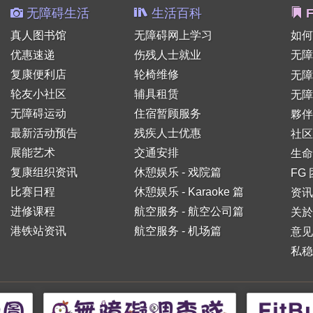
无障碍生活
生活百科
F
真人图书馆
无障碍网上学习
如何
优惠速递
伤残人士就业
无障
复康便利店
轮椅维修
无
轮友小社区
辅具租赁
无障
无障碍运动
住宿暂顾服务
夥伴
最新活动预告
残疾人士优惠
社区
展能艺术
交通安排
生命
复康组织资讯
休憩娱乐 - 戏院篇
FG
比赛日程
休憩娱乐 - Karaoke 篇
资讯
进修课程
航空服务 - 航空公司篇
关於
港铁站资讯
航空服务 - 机场篇
意见
私稳