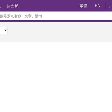
入
新会员
繁體
EN
A