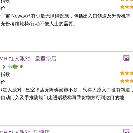
碍指数
评价
宇宙 Neway只有少量无障碍设施，包括出入口斜道及升降机等
有充份考虑轮椅/行动不便人士的需要。
 MR 红人派对 - 皇室堡店
湾
卡啦OK
碍指数
评价
MR红人派对 - 皇室堡店无障碍设施不多，只得大厦入口设有斜道
自动门入及手推防烟门走进后楼梯再乘货物方可到达目的地...
 MR 红人派对 -观塘店