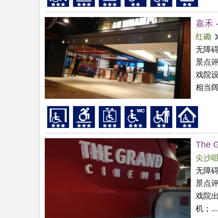
嘉禾 
红磡
无障
景点
戏院
相当阔
The 
尖沙
无障
景点
戏院
机；...