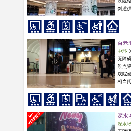
戏院
斜道供
百老汇 
中环
无障
景点
戏院
相当
深水埗
深水