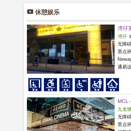
休憩娱乐
湾仔英
湾仔
无障
景点
New
通易
MCL -
九龙
无障
景点