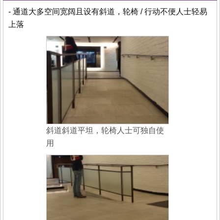
- 通道大多空间宽阔且设有斜道，轮椅 / 行动不便人士轻易
上落
斜道斜道平坦，轮椅人士可独自使
用