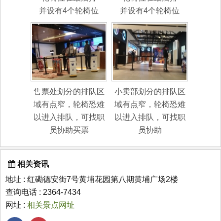
并设有4个轮椅位
并设有4个轮椅位
售票处划分的排队区
小卖部划分的排队区
域有点窄，轮椅恐难
域有点窄，轮椅恐难
以进入排队，可找职
以进入排队，可找职
员协助买票
员协助
相关资讯
地址 : 红磡德安街7号黄埔花园第八期黄埔广场2楼
查询电话 : 2364-7434
网址 :
相关景点网址