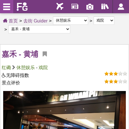
首页
去街 Guider
嘉禾 - 黄埔
红磡
休憩娱乐
-
戏院
无障碍指数
景点评价