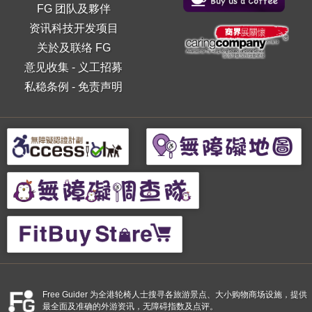
FG 团队及夥伴
资讯科技开发项目
关於及联络 FG
意见收集
-
义工招募
私稳条例
-
免责声明
Free Guider 为全港轮椅人士搜寻各旅游景点、大小购物商场设施，提供
最全面及准确的外游资讯，无障碍指数及点评。