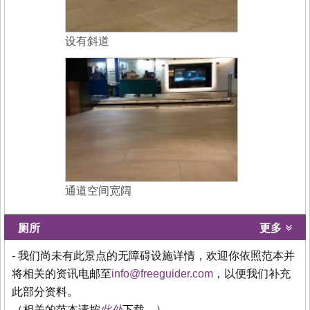
设有斜道
通道空间宽阔
厕所
更多
- 我们尚未有此景点的无障碍设施详情，欢迎你依照范本并
将相关的资讯电邮至
info@freeguider.com
，以便我们补充
此部分资料。
（相关的范本请按
此处
下载。）