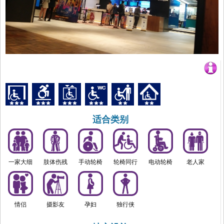
适合类别
一家大细
肢体伤残
手动轮椅
轮椅同行
电动轮椅
老人家
情侣
摄影友
孕妇
独行侠