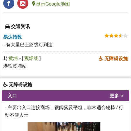
显示Google地图
交通资讯
易达指数
- 有大量巴士路线可到达
1)
黄埔
- [
观塘线
]
无障碍设施
港铁黄埔站
无障碍设施
入口
更多
- 主要出入口连接商场，很阔落及平坦，非常适合轮椅 / 行
动不便人士