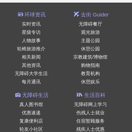
环球资讯
去街 Guider
实时资讯
无障碍餐厅
星级专访
观光旅游
人物故事
主题公园
轮椅旅游推介
休憩公园
相关新闻
宗教建筑/博物馆
其他资讯
购物指南
无障碍大学生活
教育机构
每月通讯
休憩娱乐
无障碍生活
生活百科
真人图书馆
无障碍网上学习
优惠速递
伤残人士就业
复康便利店
住宿暂顾服务
轮友小社区
残疾人士优惠