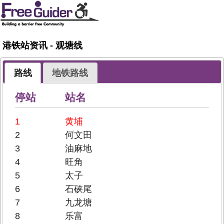
港铁站资讯 - 观塘线
路线
地铁路线
停站
站名
1
黄埔
2
何文田
3
油麻地
4
旺角
5
太子
6
石硖尾
7
九龙塘
8
乐富