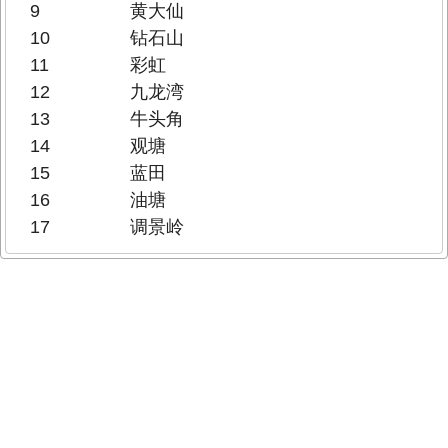
9
黄大仙
10
钻石山
11
彩虹
12
九龙湾
13
牛头角
14
观塘
15
蓝田
16
油塘
17
调景岭