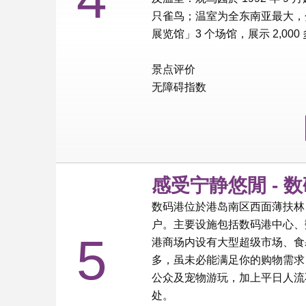
只雀鸟；温室为全东南亚最大，
展览馆」3 个场馆，展示 2,000
景点评价
无障碍指数
感受宁静悠閒 - 
数码港位於港岛南区西面薄扶林，
户。主要设施包括数码港中心、
5
港商场内设有大型超级市场、食
多，虽未必能满足你的购物需求
公众及宠物游玩，加上平日人流
处。