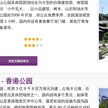
山公园及南莲园池结合为大型的仿唐建筑群。南莲园
法「小中见大」，以小品建筑、树木、山石和池水等
园於2006 年开放，供公众免费享用，全园漫游观赏
约需 1 小时。园内亦设有素食餐厅龙门楼、展览厅香海
食屋等。
浏览无障碍资讯
- 香港公园
资 3 亿 9 千 8 百万港元兴建，占地 8 公顷，位
游景点及休憩场所之一。园内设有多个景点，如体育
以及香港视觉艺术中心等。最受欢迎的设施为观鸟园
 月起开放，模拟热带雨林环境，展示 90 个品种超过 600