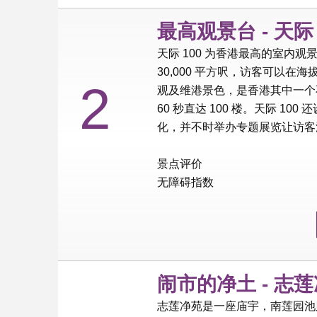
最高观景台 - 天际 
天际 100 为香港最高的室内观
30,000 平方呎，访客可以在海
2
观及维港景色，是香港其中一个
60 秒直达 100 楼。天际 
化，并不时举办专题展览让访客
景点评价
无障碍指数
闹市的净土 - 志
志莲净苑是一座庙宇，南莲园池