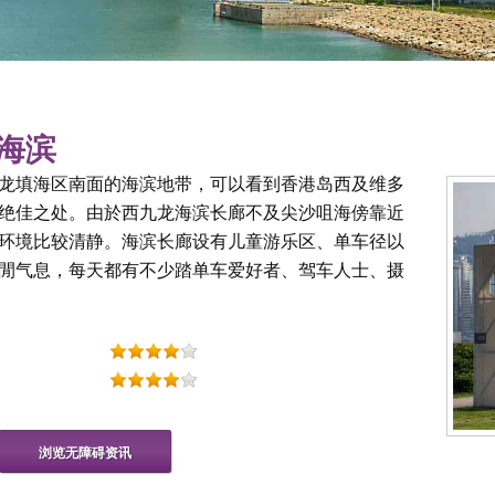
龙海滨
龙填海区南面的海滨地带，可以看到香港岛西及维多
绝佳之处。由於西九龙海滨长廊不及尖沙咀海傍靠近
环境比较清静。海滨长廊设有儿童游乐区、单车径以
閒气息，每天都有不少踏单车爱好者、驾车人士、摄
浏览无障碍资讯