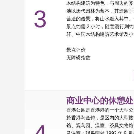
木结构建筑为特色，与周边的斧
3
池以唐代园林为蓝本，其造园手
营造的借景，将山水融入其中。公
景点约需 2 小时，随意漫行则
轩、中国木结构建筑艺术馆及小
景点评价
无障碍指数
商业中心的休憩处 
香港公园是香港港的一个大型公园，耗
於香港岛金钟，是区内的大型旅
4
馆、观鸟园、温室、茶具文物馆
及温室：观鸟园於 1992 年 9