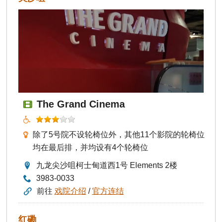
The Grand Cinema
除了5号院不设轮椅位外，其他11个影院的轮椅位
均在最后排，并均设有4个轮椅位
九龙尖沙咀柯士甸道西1号 Elements 2楼
3983-0033
前往
戏院介绍
/
官方连结
红磡