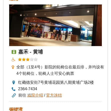
嘉禾 - 黄埔
全部（1至4号）影院的轮椅位在最后排，并均设有
4个轮椅位，轮椅人士可安心购票
红磡德安街7号黄埔花园第八期黄埔广场2楼
2364-7434
前往
戏院介绍
/
官方连结
铜锣湾