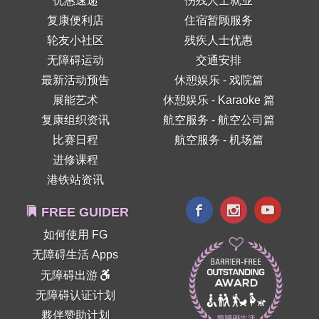
优惠速递
伤残人士就业
复康便利店
住宿暂顾服务
轮友小社区
残疾人士优惠
无障碍运动
交通安排
最新活动预告
休憩娱乐 - 戏院篇
展能艺术
休憩娱乐 - Karaoke 篇
复康组织资讯
航空服务 - 航空公司篇
比赛日程
航空服务 - 机场篇
进修课程
港铁站资讯
FREE GUIDER
如何使用 FG
无障碍生活 Apps
无障碍出游
无障碍认证计划
夥伴赞助计划