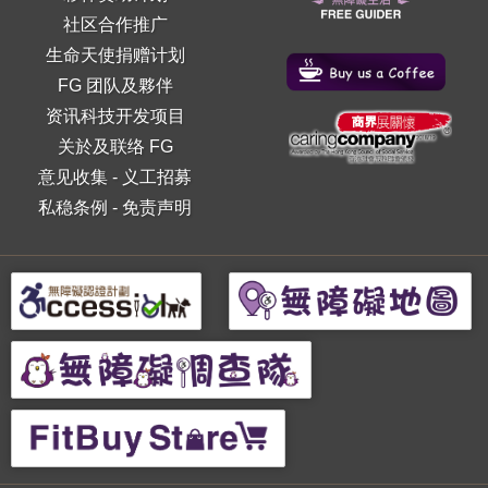
社区合作推广
生命天使捐赠计划
FG 团队及夥伴
资讯科技开发项目
关於及联络 FG
意见收集
-
义工招募
私稳条例
-
免责声明