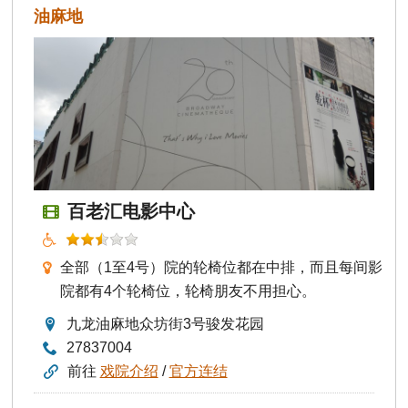
油麻地
百老汇电影中心
全部（1至4号）院的轮椅位都在中排，而且每间影
院都有4个轮椅位，轮椅朋友不用担心。
九龙油麻地众坊街3号骏发花园
27837004
前往
戏院介绍
/
官方连结