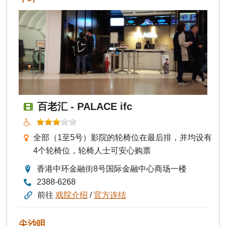
百老汇 - PALACE ifc
全部（1至5号）影院的轮椅位在最后排，并均设有
4个轮椅位，轮椅人士可安心购票
香港中环金融街8号国际金融中心商场一楼
2388-6268
前往
戏院介绍
/
官方连结
尖沙咀