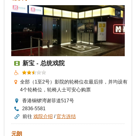
新宝 - 总统戏院
全部（1至2号）影院的轮椅位在最后排，并均设有
4个轮椅位，轮椅人士可安心购票
香港铜锣湾谢菲道517号
2836-5581
前往
戏院介绍
/
官方连结
元朗