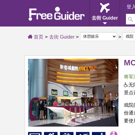
登
去街 Guider
首页
去街 Guider
M
将军
无
景点
戏院
份通
要使