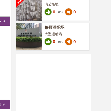
演艺场地
0
vs
0
多
修顿游乐场
大型运动场
0
vs
0
多