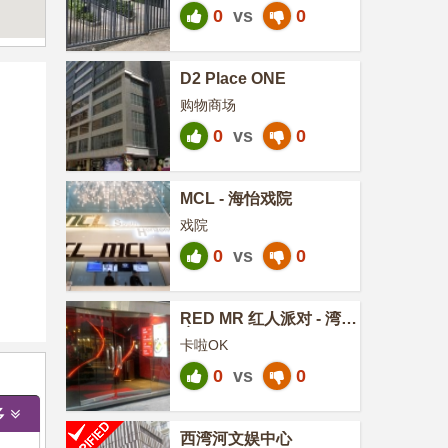
0
vs
0
D2 Place ONE
购物商场
0
vs
0
MCL - 海怡戏院
戏院
0
vs
0
RED MR 红人派对 - 湾仔
店
卡啦OK
0
vs
0
多
西湾河文娱中心