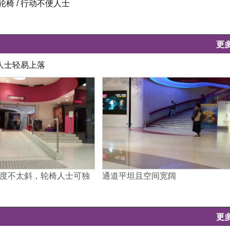
椅 / 行动不便人士
更
便人士轻易上落
度不太斜，轮椅人士可独
通道平坦且空间宽阔
更