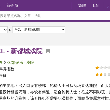
入
新会员
繁體
EN
A
CL - 新都城戏院
澳
休憩娱乐
-
戏院
障碍指数
评价
的主要地面出入口设有楼梯，轮椅人士可从商场直达戏院；而大
道设计相当阔落，亦设有斜道，适合轮椅人士；往返不同影院，
用商场的升降机，该升降机不需要职员操作，而职员亦愿意帮忙