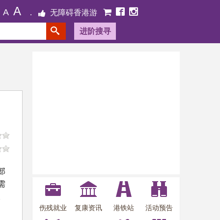
A
A
无障碍香港游
进阶搜寻
部
需
。
伤残就业
复康资讯
港铁站
活动预告