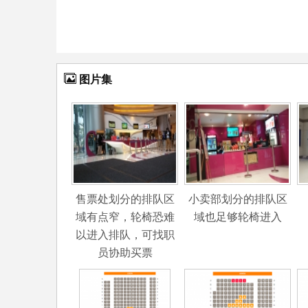
图片集
售票处划分的排队区
小卖部划分的排队区
域有点窄，轮椅恐难
域也足够轮椅进入
以进入排队，可找职
员协助买票