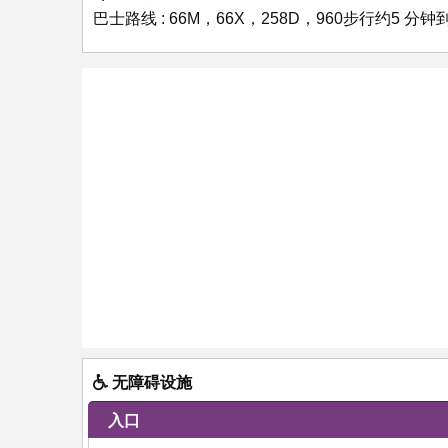
巴士路线 : 66M，66X，258D，960步行约5 分钟
无障碍设施
入口