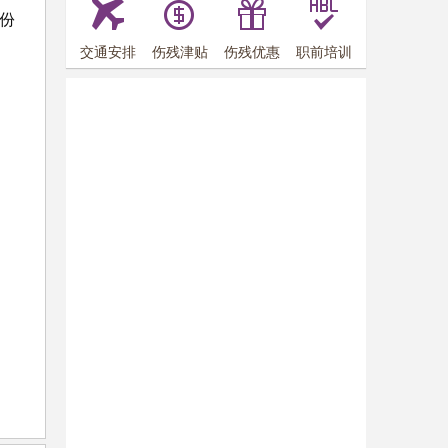
份
交通安排
伤残津贴
伤残优惠
职前培训