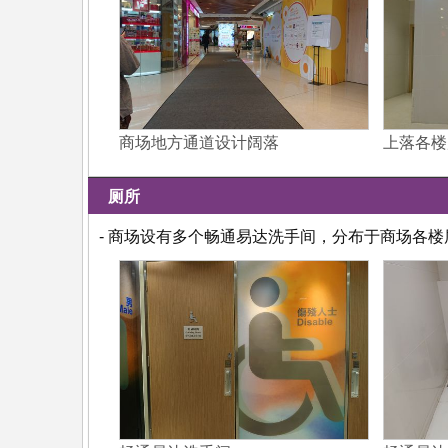
商场地方通道设计阔落
上落各楼
厕所
- 商场设有多个畅通易达洗手间，分布于商场各楼