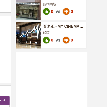
购物商场
0
vs
0
百老汇 - MY CINEMA
YOHO MALL
戏院
0
vs
0
多