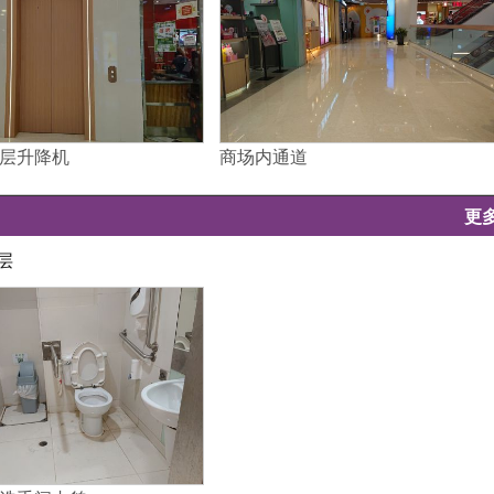
层升降机
商场内通道
更
层