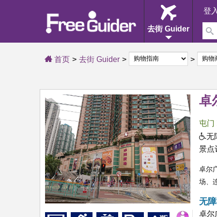
登
去街 Guider
首页
去街 Guider
卓
屯门
无
景点
卓尔
场、
无障
卓尔