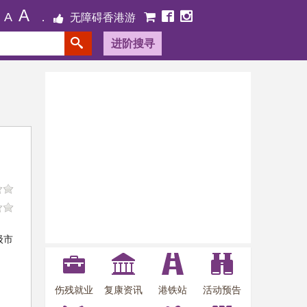
A
A
无障碍香港游
进阶搜寻
级市
伤残就业
复康资讯
港铁站
活动预告
、