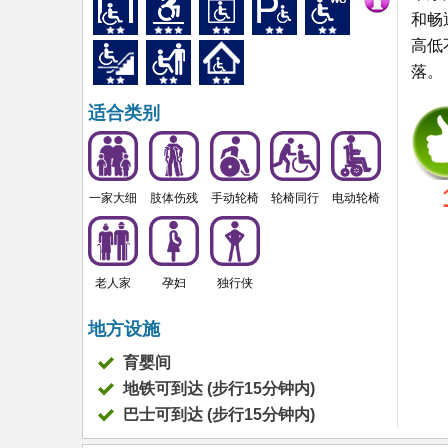
和畅
高低
落。
适合类别
一家大细
肢体伤残
手动轮椅
轮椅同行
电动轮椅
老人家
孕妇
独行侠
地方设施
育婴间
地铁可到达 (步行15分钟内)
巴士可到达 (步行15分钟内)