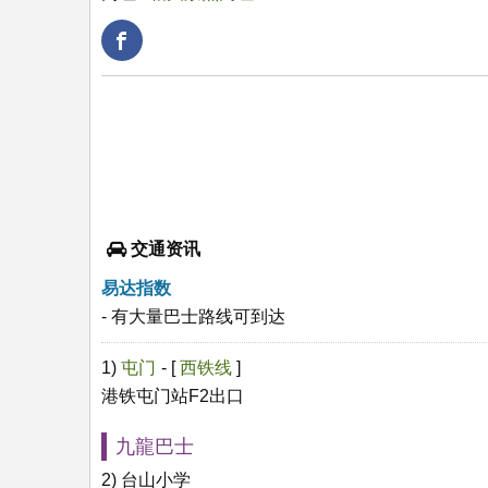
交通资讯
易达指数
- 有大量巴士路线可到达
1)
屯门
- [
西铁线
]
港铁屯门站F2出口
九龍巴士
2) 台山小学