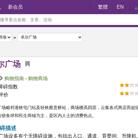
入
新会员
繁體
EN
A
尔广场
购物指南
-
购物商场
障碍指数
评价
广场毗邻港铁屯门站及轻铁蔡意桥站，商场楼高四层，云集各式商店而
超
连锁食肆和民生商铺为主，
是区内人士的消费热点。
碍描述
广场设多有个无障碍设施，包括出入口、通道、育婴间、升降机