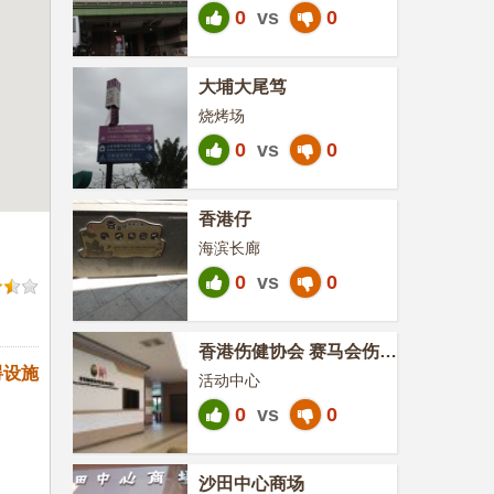
0
vs
0
大埔大尾笃
烧烤场
0
vs
0
香港仔
海滨长廊
0
vs
0
香港伤健协会 赛马会伤健
营
碍设施
活动中心
0
vs
0
沙田中心商场