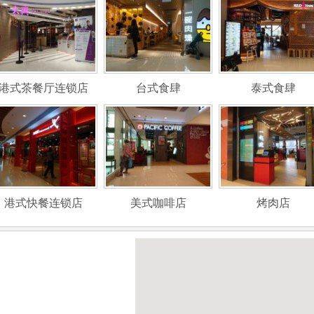
港式茶餐厅连锁店
台式食肆
泰式食肆
港式快餐连锁店
美式咖啡店
烤肉店