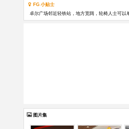
FG 小贴士
卓尔广场邻近轻铁站，地方宽阔，轮椅人士可以
图片集