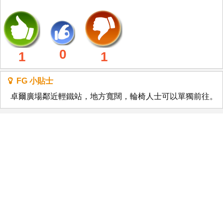
0
1
1
FG 小貼士
卓爾廣場鄰近輕鐵站，地方寬闊，輪椅人士可以單獨前往。