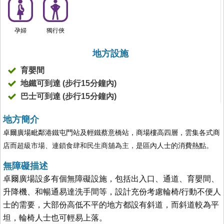
孕婦
獨行俠
地方設施
育嬰間
地鐵可到達 (步行15分鐘內)
巴士可到達 (步行15分鐘內)
地方簡介
卓爾廣場毗鄰港鐵屯門站及輕鐵蔡意橋站，商場樓高四層，雲集各式商
店而
超級市場、連鎖食肆和民生商舖為主，
是區內人士的消費熱點。
無障礙描述
卓爾廣場設多有個無障礙設施，包括出入口、通道、育嬰間、
升降機、和暢通易達洗手間等，設計充份考慮輪椅/行動不便人
士的需要，大部份高低不平的地方都設有斜道，而斜道較為平
坦，輪椅人士也可輕易上落。