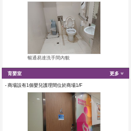
暢通易達洗手間內貌
育嬰室
更多
- 商場設有1個嬰兒護理間位於商場1/F