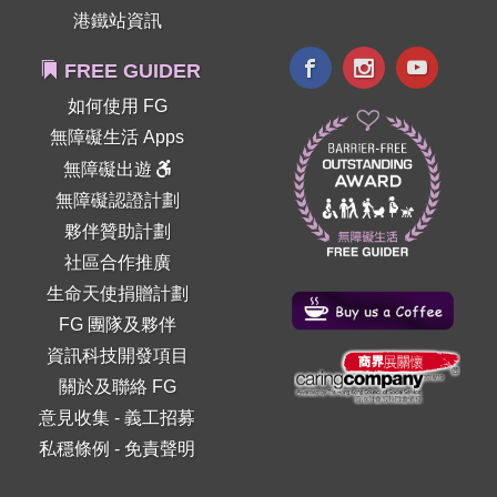
港鐵站資訊
FREE GUIDER
如何使用 FG
無障礙生活 Apps
無障礙出遊
無障礙認證計劃
夥伴贊助計劃
社區合作推廣
生命天使捐贈計劃
FG 團隊及夥伴
資訊科技開發項目
關於及聯絡 FG
意見收集
-
義工招募
私穩條例
-
免責聲明