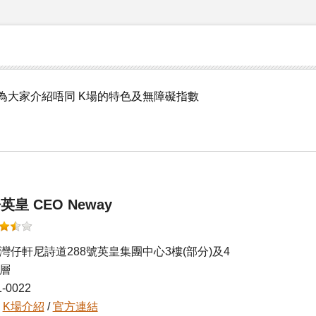
下為大家介紹唔同 K場的特色及無障礙指數
英皇 CEO Neway
灣仔軒尼詩道288號英皇集團中心3樓(部分)及4
層
1-0022
往
K場介紹
/
官方連結