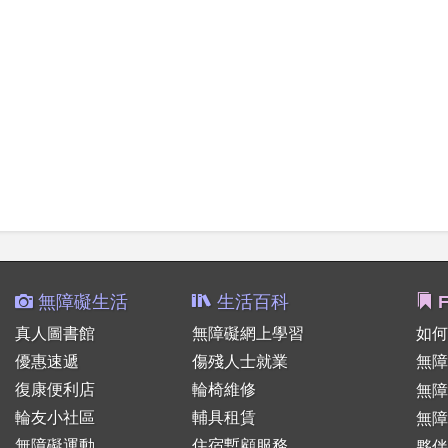
無障礙生活
生活百科
F
真人圖書館
無障礙網上學習
如何
優惠速遞
傷殘人士就業
無障
復康便利店
輪椅維修
無
輪友小社區
輔具租賃
無障
無障礙運動
住宿暫顧服務
夥伴