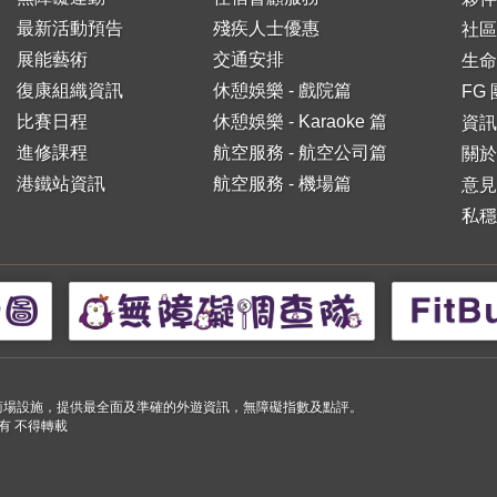
最新活動預告
殘疾人士優惠
社區
展能藝術
交通安排
生命
復康組織資訊
休憩娛樂 - 戲院篇
FG
比賽日程
休憩娛樂 - Karaoke 篇
資訊
進修課程
航空服務 - 航空公司篇
關於
港鐵站資訊
航空服務 - 機場篇
意見
私穩
小購物商場設施，提供最全面及準確的外遊資訊，無障礙指數及點評。
 版權所有 不得轉載