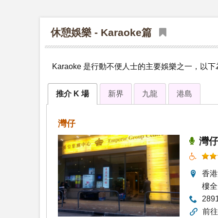
休憩娛樂 - Karaoke篇
Karaoke 是行動不便人士的主要娛樂之一，以
推介 K 場
新界
九龍
港島
灣仔
灣仔
香港
樓全
289
前