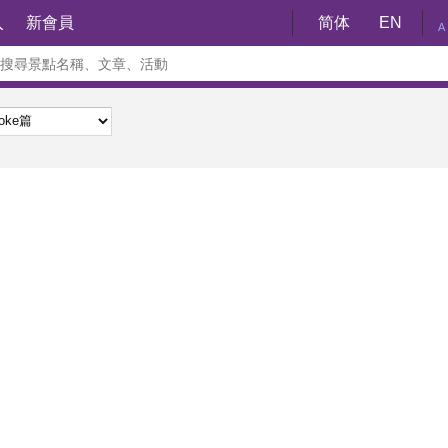
入
新會員
简体
EN
A