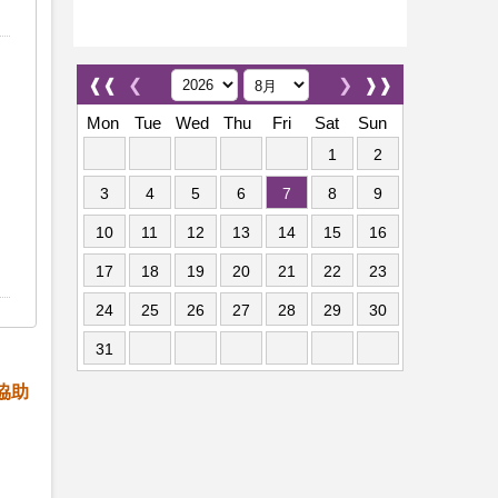
❰❰
❮
❯
❱❱
Mon
Tue
Wed
Thu
Fri
Sat
Sun
1
2
3
4
5
6
7
8
9
10
11
12
13
14
15
16
17
18
19
20
21
22
23
24
25
26
27
28
29
30
31
協助