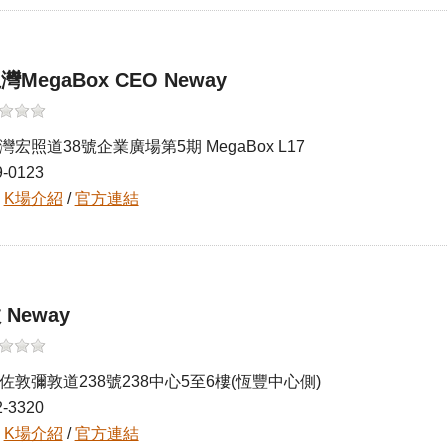
灣MegaBox CEO Neway
灣宏照道38號企業廣場第5期 MegaBox L17
9-0123
往
K場介紹
/
官方連結
 Neway
佐敦彌敦道238號238中心5至6樓(恆豐中心側)
2-3320
往
K場介紹
/
官方連結