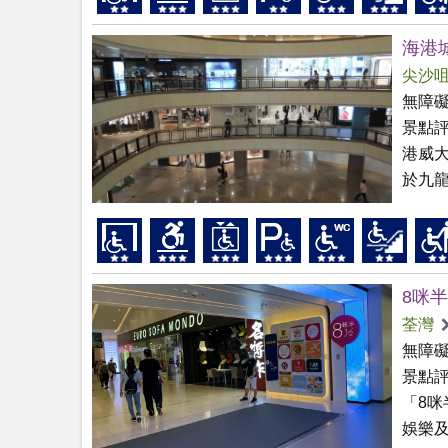
海港城
尖沙
無障
景點
港威
於九龍
8咪半
荃灣
無障
景點
「8
娛樂及