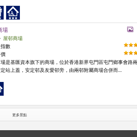
商場
屋邨商場
礙指數
評價
商場是基匯資本旗下的商場，位於香港新界屯門區屯門鄉事會路
定站上蓋，安定邨及友愛邨旁，由兩邨附屬商場合併而...
更多景點