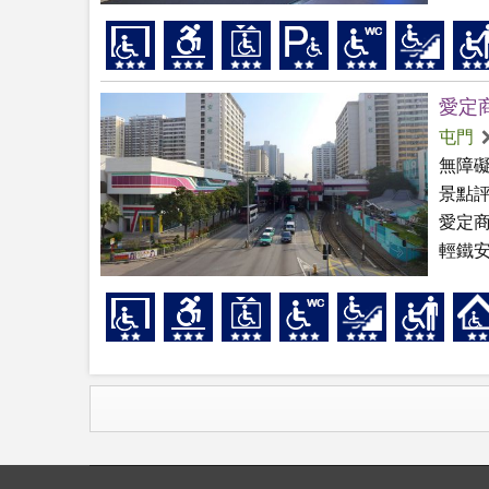
愛定
屯門
無障
景點
愛定
輕鐵安