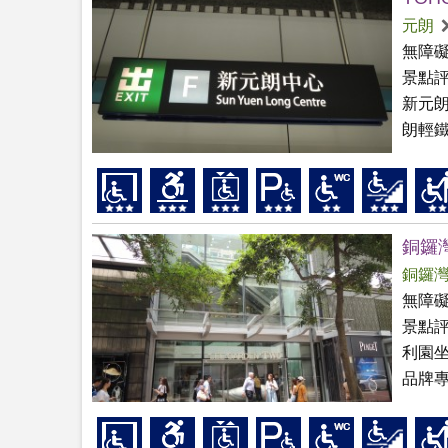
元朗
無障
景點
新元朗
朗輕鐵
銅鑼
銅鑼
無障
景點
利園
品牌專