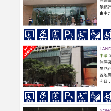
無障
景點
東南九
LAN
中環
無障
景點
置地廣
今日，
YOHO