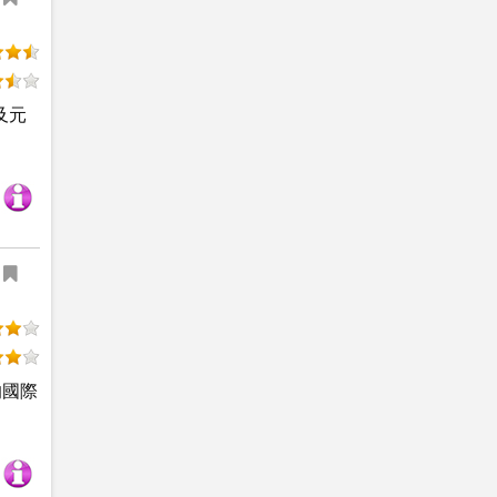
及元
的國際