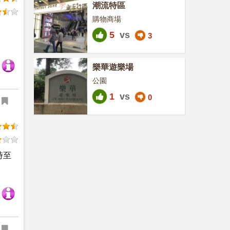
潮流特區
購物商場
5
vs
3
樂華遊樂場
公園
1
vs
0
時至