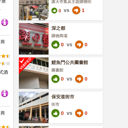
一座
露天市集及主題購物街
.
vs
1
0
深之都
購物商場
0
vs
0
鯉魚門公共圖書館
圖書館
式酒
0
vs
0
保安道街市
街市
0
vs
0