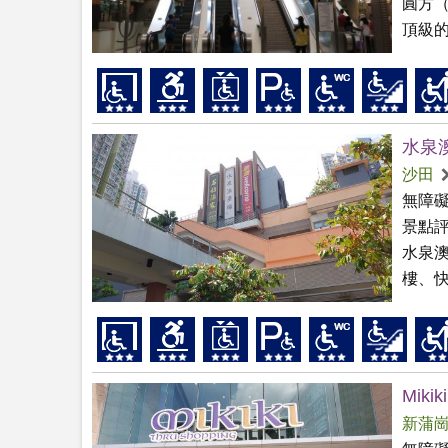
圓方（
頂級的
水泉澳
沙田
無障
景點
水泉
樓、快
Mikiki
新蒲