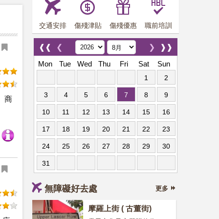
交通安排
傷殘津貼
傷殘優惠
職前培訓
❰❰
❮
❯
❱❱
Mon
Tue
Wed
Thu
Fri
Sat
Sun
1
2
3
4
5
6
7
8
9
。商
10
11
12
13
14
15
16
17
18
19
20
21
22
23
24
25
26
27
28
29
30
31
無障礙好去處
更多
摩羅上街 ( 古董街)