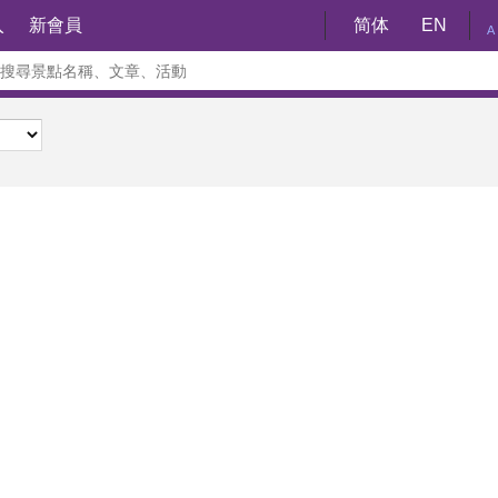
入
新會員
简体
EN
A