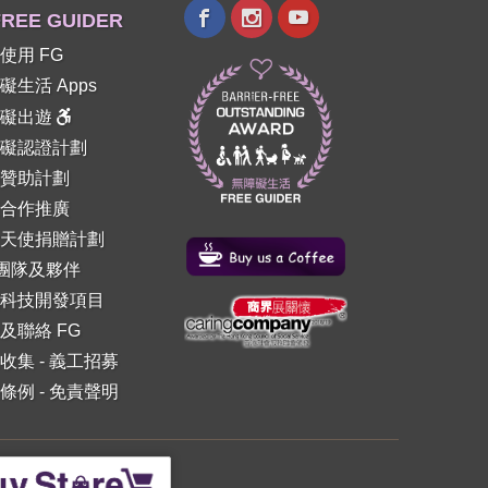
REE GUIDER
使用 FG
礙生活 Apps
障礙出遊
礙認證計劃
贊助計劃
合作推廣
天使捐贈計劃
 團隊及夥伴
科技開發項目
及聯絡 FG
收集
-
義工招募
條例
-
免責聲明