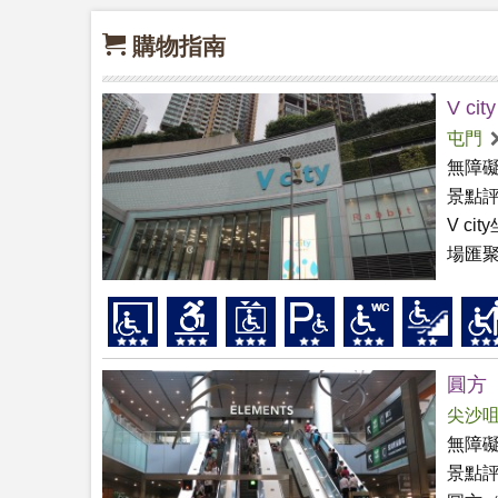
購物指南
V city
屯門
無障
景點
V c
場匯聚
圓方
尖沙
無障
景點