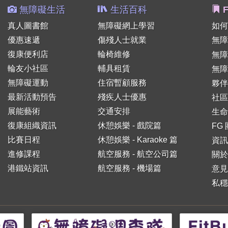
無障礙生活
生活百科
F
真人圖書館
無障礙網上學習
如何
優惠速遞
傷殘人士就業
無障
復康便利店
輪椅維修
無
輪友小社區
輔具租賃
無障
無障礙運動
住宿暫顧服務
夥伴
最新活動預告
殘疾人士優惠
社區
展能藝術
交通安排
生命
復康組織資訊
休憩娛樂 - 戲院篇
FG
比賽日程
休憩娛樂 - Karaoke 篇
資訊
進修課程
航空服務 - 航空公司篇
關於
港鐵站資訊
航空服務 - 機場篇
意見
私穩