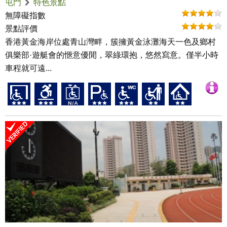
屯門
特色景點
無障礙指數
景點評價
香港黃金海岸位處青山灣畔，簇擁黃金泳灘海天一色及鄉村
俱樂部·遊艇會的愜意優閒，翠綠環抱，悠然寫意。僅半小時
車程就可遠...