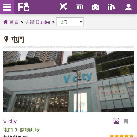
首頁
去街 Guider
屯門
V city
屯門
購物商場