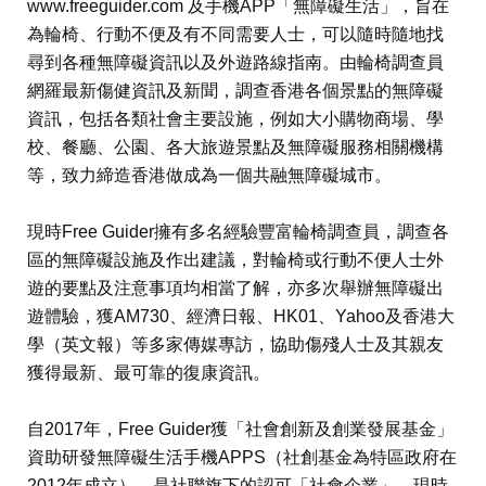
www.freeguider.com 及手機APP「無障礙生活」，旨在
為輪椅、行動不便及有不同需要人士，可以隨時隨地找
尋到各種無障礙資訊以及外遊路線指南。由輪椅調查員
網羅最新傷健資訊及新聞，調查香港各個景點的無障礙
資訊，包括各類社會主要設施，例如大小購物商場、學
校、餐廳、公園、各大旅遊景點及無障礙服務相關機構
等，致力締造香港做成為一個共融無障礙城市。
現時Free Guider擁有多名經驗豐富輪椅調查員，調查各
區的無障礙設施及作出建議，對輪椅或行動不便人士外
遊的要點及注意事項均相當了解，亦多次舉辦無障礙出
遊體驗，獲AM730、經濟日報、HK01、Yahoo及香港大
學（英文報）等多家傳媒專訪，協助傷殘人士及其親友
獲得最新、最可靠的復康資訊。
自2017年，Free Guider獲「社會創新及創業發展基金」
資助研發無障礙生活手機APPS（社創基金為特區政府在
2012年成立），是社聯旗下的認可「社會企業」，現時