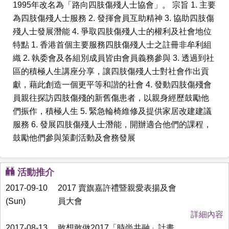
1995年改名為「路向四肢傷殘人士協會」。 宗旨 1. 主要
為四肢傷殘人士服務 2. 發揮會員互助精神 3. 協助四肢傷
殘人士發展潛能 4. 爭取四肢傷殘人士的權利及社會地位
特點 1. 香港首個主要服務四肢傷殘人士之註冊非牟利組
織 2. 執委會及各組別成員皆由會員義務參與 3. 透過到社
區的積極人生講座分享，讓四肢傷殘人士對社會作出貢
獻，藉此創造一個更平等和諧的社會 4. 發動四肢傷殘會
員親往探訪四肢傷殘的新舊傷患者，以親身經歷鼓勵他
們振作，積極人生 5. 緊急輪椅維修及提供家居改建建議
服務 6. 發展四肢傷殘人士潛能，開辦適合他們的課程，
鼓勵他們參與策劃活動及會務發展
活動推介
2017-09-10
2017 賣旗嘉許禮暨親愛表揚及會
(Sun)
員大會
詳細內容
2017-08-13
敢想敢做2017「時尚共融」計畫