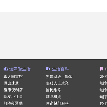
無障礙生活
生活百科
F
真人圖書館
無障礙網上學習
如何
優惠速遞
傷殘人士就業
無障
復康便利店
輪椅維修
無
輪友小社區
輔具租賃
無障
無障礙運動
住宿暫顧服務
夥伴