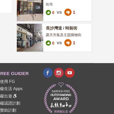
街市
vs
1
0
長沙灣道 / 時裝街
露天市集及主題購物街
vs
1
0
REE GUIDER
使用 FG
礙生活 Apps
障礙出遊
礙認證計劃
贊助計劃