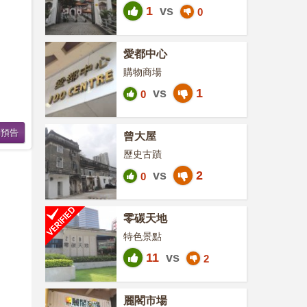
1
vs
0
愛都中心
購物商場
vs
1
0
曾大屋
歷史古蹟
vs
2
0
零碳天地
特色景點
11
vs
2
麗閣市場