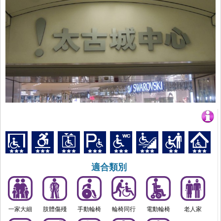
適合類別
一家大細
肢體傷殘
手動輪椅
輪椅同行
電動輪椅
老人家