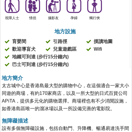
視障人士
情侶
攝影友
孕婦
獨行俠
地方設施
育嬰間
引路徑
摸讀地圖
歡迎導盲犬
兒童遊戲區
Wifi
地鐵可到達 (步行15分鐘內)
巴士可到達 (步行15分鐘內)
地方簡介
太古城中心是香港島最大型的購物中心，在這個適合一家大小
同遊的商場，有約170家商店，以及一所大型的日式百貨公司
APiTA，提供多元化的購物選擇。商場裡也有不少消閒設施，
如香港島區唯一的溜冰場以及一所設備完善的電影院。
無障礙描述
設有多個無障礙設施，包括自動門、升降機、暢通易達洗手間