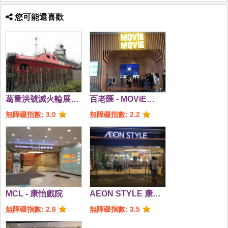
您可能還喜歡
葛量洪號滅火輪展覽
百老匯 - MOViE
館
MOViE Cityplaza
無障礙指數: 3.0
無障礙指數: 2.2
MCL - 康怡戲院
AEON STYLE 康怡 -
南座
無障礙指數: 2.8
無障礙指數: 3.5