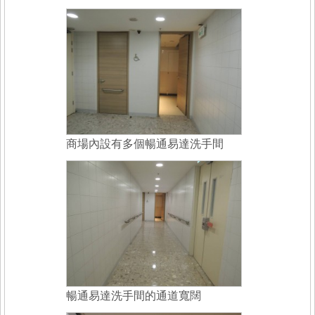
商場內設有多個暢通易達洗手間
暢通易達洗手間的通道寬闊