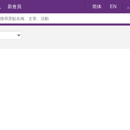
入
新會員
简体
EN
A