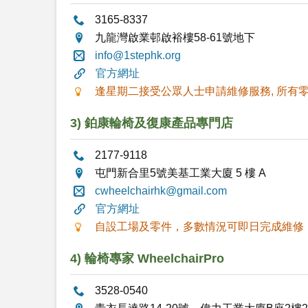
3165-8337
九龍灣啟業邨啟裕樓58-61號地下
info@1stephk.org
官方網址
逢星期二接受公眾人士申請維修服務, 所有
3) 鉑康輪椅及復康產品專門店
2177-9118
屯門新合里5號美基工業大廈 5 樓 A
cwheelchairhk@gmail.com
官方網址
自設工場及零件，多數情況可即日完成維修
4) 輪椅專家 WheelchairPro
3528-0540