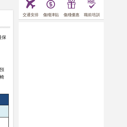
交通安排
傷殘津貼
傷殘優惠
職前培訓
慢保
預
椅