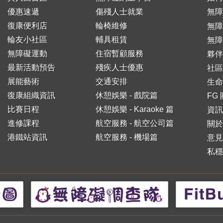
優惠速遞
傷殘人士就業
無障
復康便利店
輪椅維修
無
輪友小社區
輔具租賃
無障
無障礙運動
住宿暫顧服務
夥伴
最新活動預告
殘疾人士優惠
社區
展能藝術
交通安排
生命
復康組織資訊
休憩娛樂 - 戲院篇
FG
比賽日程
休憩娛樂 - Karaoke 篇
資訊
進修課程
航空服務 - 航空公司篇
關於
港鐵站資訊
航空服務 - 機場篇
意見
私穩