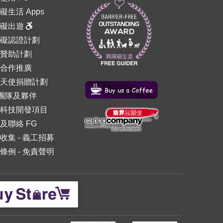
礙生活 Apps
障礙出遊
礙認證計劃
贊助計劃
合作推廣
天使捐贈計劃
 團隊及夥伴
科技開發項目
及聯絡 FG
收集
-
義工招募
條例
-
免責聲明