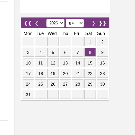
❰❰
❮
❯
❱❱
Mon
Tue
Wed
Thu
Fri
Sat
Sun
1
2
3
4
5
6
7
8
9
10
11
12
13
14
15
16
17
18
19
20
21
22
23
24
25
26
27
28
29
30
31