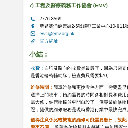
7) 工程及醫療義務工作協會 (EMV)
2776-8569
新界葵涌健康街2-6號飛亞工業中心10樓11
ewc@emv.org.hk
官方網址
小結 :
收費：
自強及路向的收費是最廉宜，因為只需支
是香港輪椅輔助隊，檢查費只需要$70。
維修時間：
簡單維修和更換零件方面，需要盡早
選擇上門收車，預約需要的時間會相對長和費用
需大修，鉑康輪椅於屯門自設了一個專業維修輪
題，提供的維修服務是現時香港行業中最快完成
值得注意係比較繁複的維修可能需要數日，故此
帶來不便。
希望各位輪椅朋友都能自由無障礙地