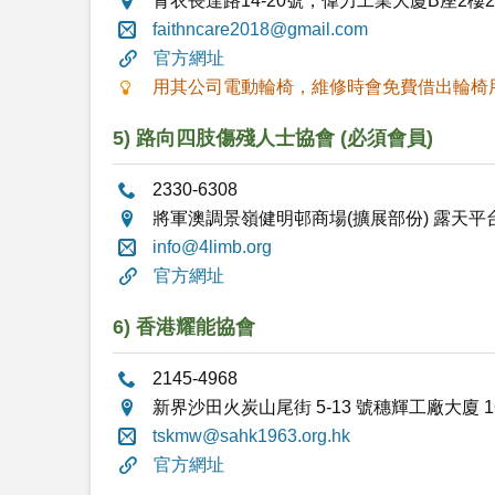
青衣長達路14-20號，偉力工業大廈B座2樓2
faithncare2018@gmail.com
官方網址
用其公司電動輪椅，維修時會免費借出輪椅用
5) 路向四肢傷殘人士協會
(必須會員)
2330-6308
將軍澳調景嶺健明邨商場(擴展部份) 露天平
info@4limb.org
官方網址
6) 香港耀能協會
2145-4968
新界沙田火炭山尾街 5-13 號穗輝工廠大廈 16
tskmw@sahk1963.org.hk
官方網址