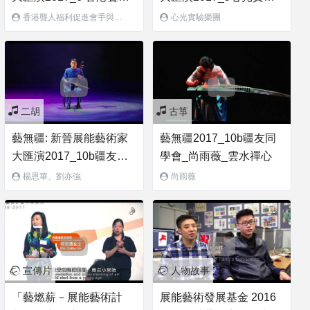
福利促進會手與歌家族_
樂團_你raise me up是我
香港聾人福利促進會手與歌
心光實驗樂團
家族
火焰心
問 amazing的眼
二胡
古箏
藝無疆: 新晉展能藝術家
藝無疆2017_10b疆友同
大匯演2017_10b疆友同
學會_尚雨薇_雲水禪心
學會_ 美少年二重奏(楊恩
楊恩華、劉亦強
尚雨薇
華&劉亦強）_查爾達斯
舞曲
宣傳片
人物故事
「藝燃薪－展能藝術計
展能藝術發展基金 2016