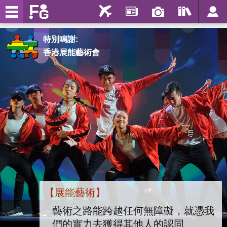
特別鳴謝:
香港展能藝術會
【展能藝術】
藝術之路能跨越任何無障礙，就憑我
們的實力去獲得其他人的認同