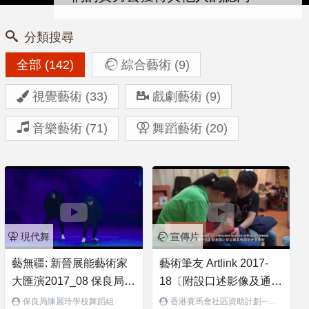
分類搜尋
全部 (142)
綜合藝術 (9)
視覺藝術 (33)
戲劇藝術 (9)
音樂藝術 (71)
舞蹈藝術 (20)
現代舞
宣傳片
藝無疆: 新晉展能藝術家
藝術筆友 Artlink 2017-
大匯演2017_08 保良局陳
18〔附設口述影像及通達
麗玲學校舞蹈組_肥瘦雙
字幕 With Audio
保良局陳麗玲學校舞蹈組
香港賽馬會社區資助計劃──