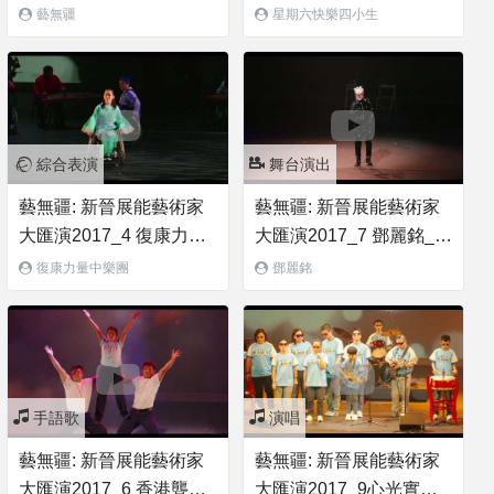
輪上。我更強2.0
樂四小生_黃
藝無疆
星期六快樂四小生
綜合表演
舞台演出
藝無疆: 新晉展能藝術家
藝無疆: 新晉展能藝術家
大匯演2017_4 復康力量
大匯演2017_7 鄧麗銘_白
中樂團_梁祝
髮魔女傳
復康力量中樂團
鄧麗銘
手語歌
演唱
藝無疆: 新晉展能藝術家
藝無疆: 新晉展能藝術家
大匯演2017_6 香港聾人
大匯演2017_9心光實驗