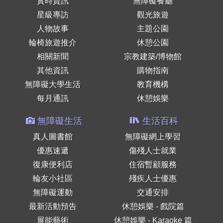
實時資訊
無障礙餐廳
星級專訪
觀光旅遊
人物故事
主題公園
輪椅旅遊推介
休憩公園
相關新聞
宗教建築/博物館
其他資訊
購物指南
無障礙大學生活
教育機構
每月通訊
休憩娛樂
無障礙生活
生活百科
真人圖書館
無障礙網上學習
優惠速遞
傷殘人士就業
復康便利店
住宿暫顧服務
輪友小社區
殘疾人士優惠
無障礙運動
交通安排
最新活動預告
休憩娛樂 - 戲院篇
展能藝術
休憩娛樂 - Karaoke 篇