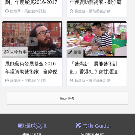
劃」年度展演2016-2017
年獲資助藝術家 - 鄧浩研
藝燃薪－展能藝術計劃
藝燃薪－展能藝術計劃
人物故事
繪畫
展能藝術發展基金 2016
「藝燃薪－展能藝術計
年獲資助藝術家 - 倫偉傑
劃」香港紅字會甘迺迪中
心 (2016-2017 回顧)
藝燃薪－展能藝術計劃
藝燃薪－展能藝術計劃
顯示更多
環球資訊
去街 Guider