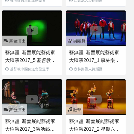
香港輪椅舞蹈運動協會
匡智成人步操樂團
Rocky
樂頌、紅日》
舞台演出
街頭舞
藝無疆: 新晉展能藝術家
藝無疆: 新晉展能藝術家
大匯演2017_5 基督教中
大匯演2017_1 森林樂聾
國佈道會聖道學校譜譜光
人舞蹈團_舞動青春
基督教中國佈道會聖道學校
森林樂聾人舞蹈團
譜譜光繪_
繪_創世記
舞台演出
敲擊
藝無疆: 新晉展能藝術家
藝無疆: 新晉展能藝術家
大匯演2017_3演活藝術_
大匯演2017_2 星期六快