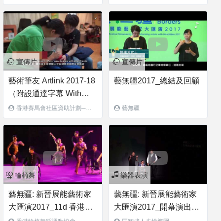
共融藝術計劃
煞
Description (Cantonese)
& Accessible Captions〕
宣傳片
宣傳片
藝術筆友 Artlink 2017-18
藝無疆2017_總結及回顧
（附設通達字幕 With
Accessible Captions）
香港賽馬會社區資助計劃──
藝無疆
共融藝術計劃
輪椅舞
樂器表演
藝無疆: 新晉展能藝術家
藝無疆: 新晉展能藝術家
大匯演2017_11d 香港輪
大匯演2017_開幕演出_
椅舞蹈運動協會_洛奇
匡智成人步操樂團_《快