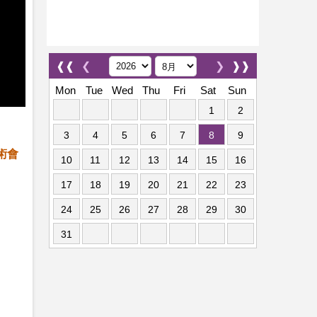
❰❰
❮
❯
❱❱
Mon
Tue
Wed
Thu
Fri
Sat
Sun
1
2
3
4
5
6
7
8
9
術會
10
11
12
13
14
15
16
17
18
19
20
21
22
23
24
25
26
27
28
29
30
31