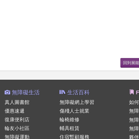
無障礙生活
生活百科
F
真人圖書館
無障礙網上學習
如何
優惠速遞
傷殘人士就業
無障
復康便利店
輪椅維修
無
輪友小社區
輔具租賃
無障
無障礙運動
住宿暫顧服務
夥伴