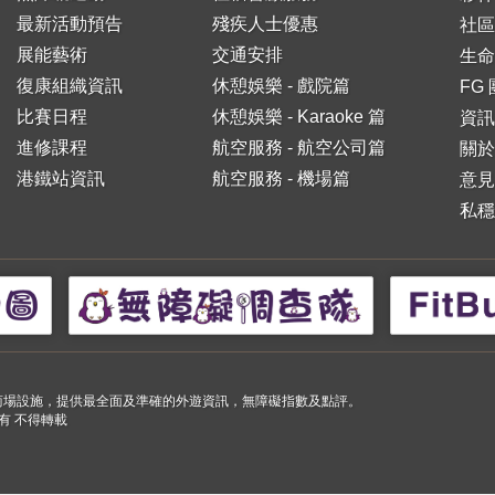
最新活動預告
殘疾人士優惠
社區
展能藝術
交通安排
生命
復康組織資訊
休憩娛樂 - 戲院篇
FG
比賽日程
休憩娛樂 - Karaoke 篇
資訊
進修課程
航空服務 - 航空公司篇
關於
港鐵站資訊
航空服務 - 機場篇
意見
私穩
小購物商場設施，提供最全面及準確的外遊資訊，無障礙指數及點評。
 版權所有 不得轉載