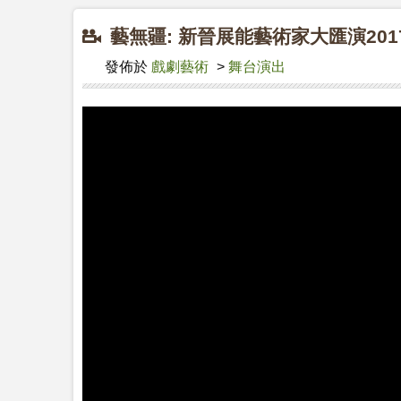
藝無疆: 新晉展能藝術家大匯演201
發佈於
戲劇藝術
>
舞台演出