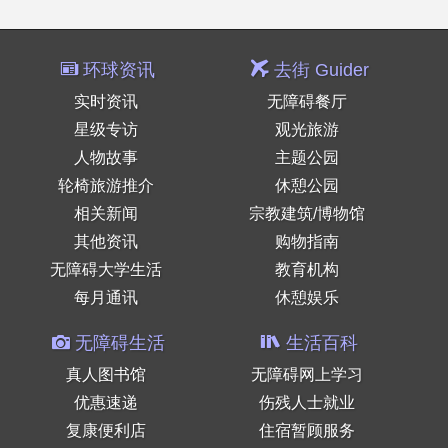
环球资讯
去街 Guider
实时资讯
无障碍餐厅
星级专访
观光旅游
人物故事
主题公园
轮椅旅游推介
休憩公园
相关新闻
宗教建筑/博物馆
其他资讯
购物指南
无障碍大学生活
教育机构
每月通讯
休憩娱乐
无障碍生活
生活百科
真人图书馆
无障碍网上学习
优惠速递
伤残人士就业
复康便利店
住宿暂顾服务