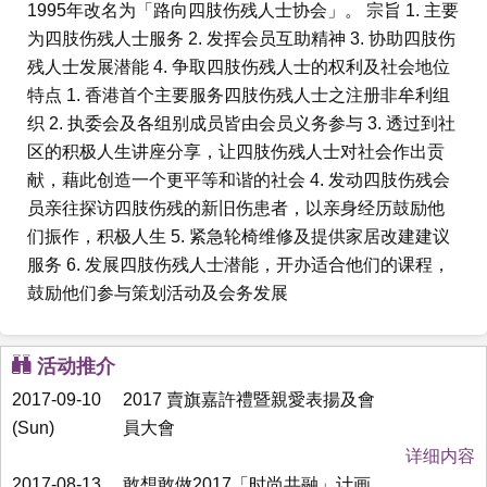
1995年改名为「路向四肢伤残人士协会」。 宗旨 1. 主要
为四肢伤残人士服务 2. 发挥会员互助精神 3. 协助四肢伤
残人士发展潜能 4. 争取四肢伤残人士的权利及社会地位
特点 1. 香港首个主要服务四肢伤残人士之注册非牟利组
织 2. 执委会及各组别成员皆由会员义务参与 3. 透过到社
区的积极人生讲座分享，让四肢伤残人士对社会作出贡
献，藉此创造一个更平等和谐的社会 4. 发动四肢伤残会
员亲往探访四肢伤残的新旧伤患者，以亲身经历鼓励他
们振作，积极人生 5. 紧急轮椅维修及提供家居改建建议
服务 6. 发展四肢伤残人士潜能，开办适合他们的课程，
鼓励他们参与策划活动及会务发展
活动推介
2017-09-10
2017 賣旗嘉許禮暨親愛表揚及會
(Sun)
員大會
详细内容
2017-08-13
敢想敢做2017「时尚共融」计画