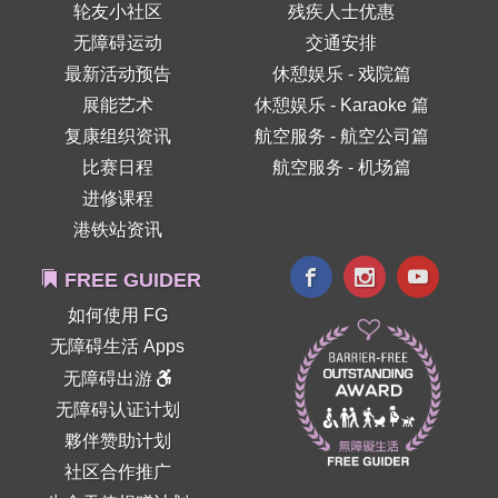
轮友小社区
残疾人士优惠
无障碍运动
交通安排
最新活动预告
休憩娱乐 - 戏院篇
展能艺术
休憩娱乐 - Karaoke 篇
复康组织资讯
航空服务 - 航空公司篇
比赛日程
航空服务 - 机场篇
进修课程
港铁站资讯
FREE GUIDER
如何使用 FG
无障碍生活 Apps
无障碍出游
无障碍认证计划
夥伴赞助计划
社区合作推广