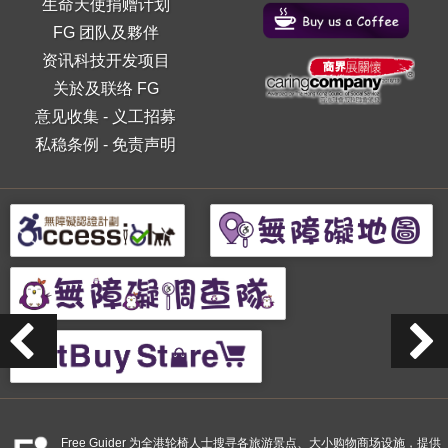
生命天使捐赠计划
FG 团队及夥伴
资讯科技开发项目
关於及联络 FG
意见收集
-
义工招募
私稳条例
-
免责声明
Free Guider 为全港轮椅人士搜寻各旅游景点、大小购物商场设施，提供