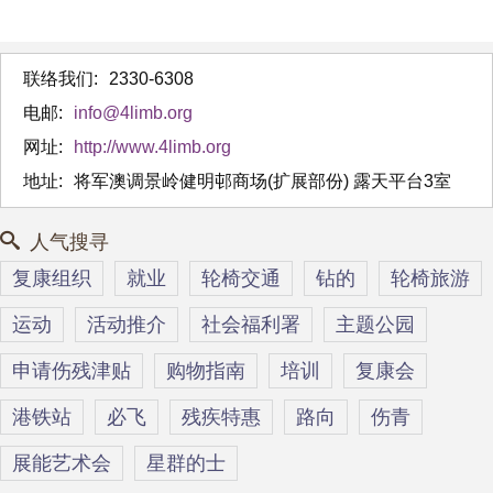
联络我们:
2330-6308
电邮:
info@4limb.org
网址:
http://www.4limb.org
地址:
将军澳调景岭健明邨商场(扩展部份) 露天平台3室
人气搜寻
复康组织
就业
轮椅交通
钻的
轮椅旅游
运动
活动推介
社会福利署
主题公园
申请伤残津贴
购物指南
培训
复康会
港铁站
必飞
残疾特惠
路向
伤青
展能艺术会
星群的士