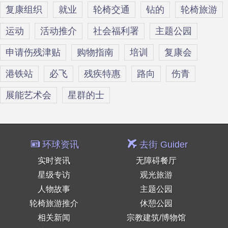
复康组织
就业
轮椅交通
钻的
轮椅旅游
运动
活动推介
社会福利署
主题公园
申请伤残津贴
购物指南
培训
复康会
港铁站
必飞
残疾特惠
路向
伤青
展能艺术会
星群的士
环球资讯
去街 Guider
实时资讯
无障碍餐厅
星级专访
观光旅游
人物故事
主题公园
轮椅旅游推介
休憩公园
相关新闻
宗教建筑/博物馆