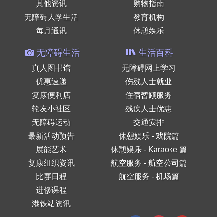
其他资讯
购物指南
无障碍大学生活
教育机构
每月通讯
休憩娱乐
无障碍生活
生活百科
真人图书馆
无障碍网上学习
优惠速递
伤残人士就业
复康便利店
住宿暂顾服务
轮友小社区
残疾人士优惠
无障碍运动
交通安排
最新活动预告
休憩娱乐 - 戏院篇
展能艺术
休憩娱乐 - Karaoke 篇
复康组织资讯
航空服务 - 航空公司篇
比赛日程
航空服务 - 机场篇
进修课程
港铁站资讯