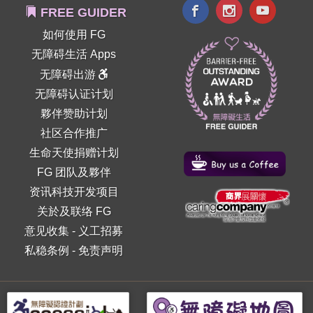
FREE GUIDER
如何使用 FG
无障碍生活 Apps
无障碍出游
无障碍认证计划
夥伴赞助计划
社区合作推广
生命天使捐赠计划
FG 团队及夥伴
资讯科技开发项目
关於及联络 FG
意见收集
-
义工招募
私稳条例
-
免责声明