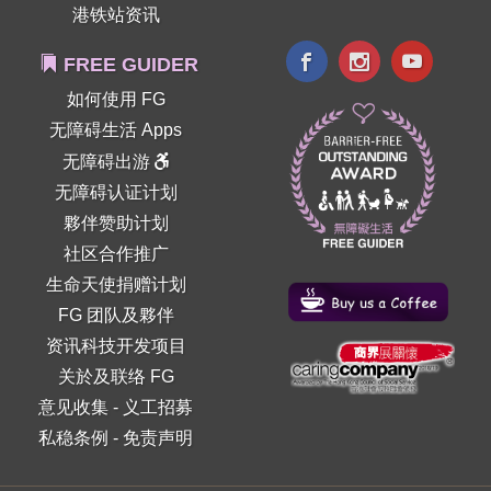
港铁站资讯
FREE GUIDER
如何使用 FG
无障碍生活 Apps
无障碍出游
无障碍认证计划
夥伴赞助计划
社区合作推广
生命天使捐赠计划
FG 团队及夥伴
资讯科技开发项目
关於及联络 FG
意见收集
-
义工招募
私稳条例
-
免责声明