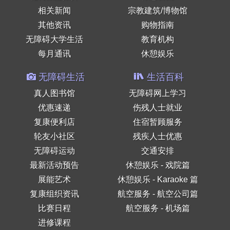
相关新闻
宗教建筑/博物馆
其他资讯
购物指南
无障碍大学生活
教育机构
每月通讯
休憩娱乐
无障碍生活
生活百科
真人图书馆
无障碍网上学习
优惠速递
伤残人士就业
复康便利店
住宿暂顾服务
轮友小社区
残疾人士优惠
无障碍运动
交通安排
最新活动预告
休憩娱乐 - 戏院篇
展能艺术
休憩娱乐 - Karaoke 篇
复康组织资讯
航空服务 - 航空公司篇
比赛日程
航空服务 - 机场篇
进修课程