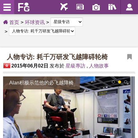
首页
环球资讯
人物专访: 耗千万研发飞越障碍轮椅
2015年06月02日
发布於
星級專訪
,
人物故事
Alan积极示范他的必飞越障椅
1
2
3