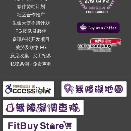
夥伴赞助计划
社区合作推广
生命天使捐赠计划
FG 团队及夥伴
资讯科技开发项目
关於及联络 FG
意见收集
-
义工招募
私稳条例
-
免责声明