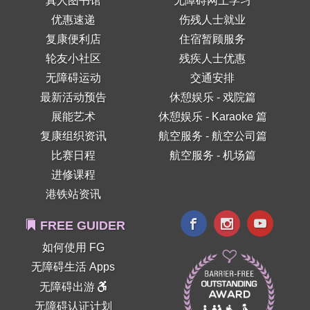
真人图书馆
无障碍网上学习
优惠速递
伤残人士就业
复康便利店
住宿暂顾服务
轮友小社区
残疾人士优惠
无障碍运动
交通安排
最新活动预告
休憩娱乐 - 戏院篇
展能艺术
休憩娱乐 - Karaoke 篇
复康组织资讯
航空服务 - 航空公司篇
比赛日程
航空服务 - 机场篇
进修课程
港铁站资讯
FREE GUIDER
如何使用 FG
无障碍生活 Apps
无障碍出游
无障碍认证计划