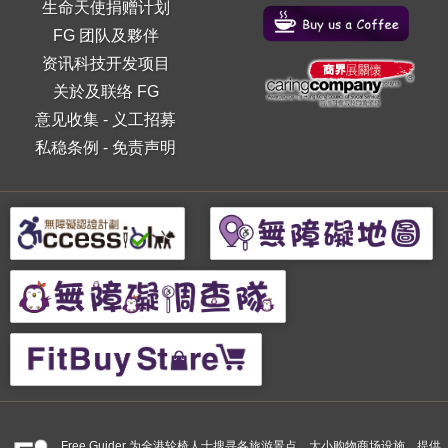
生命天使捐赠计划
FG 团队及夥伴
资讯科技开发项目
关於及联络 FG
意见收集
-
义工招募
私稳条例
-
免责声明
Free Guider 为全港轮椅人士搜寻各旅游景点、大小购物商场设施，提供