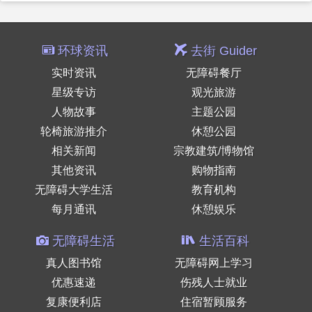
环球资讯
去街 Guider
实时资讯
无障碍餐厅
星级专访
观光旅游
人物故事
主题公园
轮椅旅游推介
休憩公园
相关新闻
宗教建筑/博物馆
其他资讯
购物指南
无障碍大学生活
教育机构
每月通讯
休憩娱乐
无障碍生活
生活百科
真人图书馆
无障碍网上学习
优惠速递
伤残人士就业
复康便利店
住宿暂顾服务