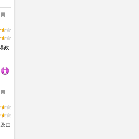
港政
以及由