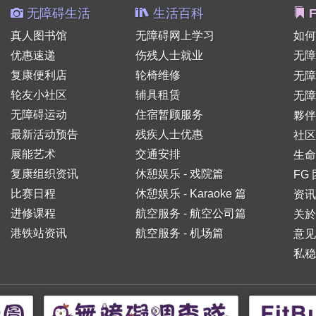
无障碍生活
生活百科
F
真人图书馆
无障碍网上学习
如何
优惠速递
伤残人士就业
无障
复康便利店
轮椅维修
无
轮友小社区
辅具租赁
无障
无障碍运动
住宿暂顾服务
夥伴
最新活动预告
残疾人士优惠
社区
展能艺术
交通安排
生命
复康组织资讯
休憩娱乐 - 戏院篇
FG
比赛日程
休憩娱乐 - Karaoke 篇
资讯
进修课程
航空服务 - 航空公司篇
关於
港铁站资讯
航空服务 - 机场篇
意见
私稳