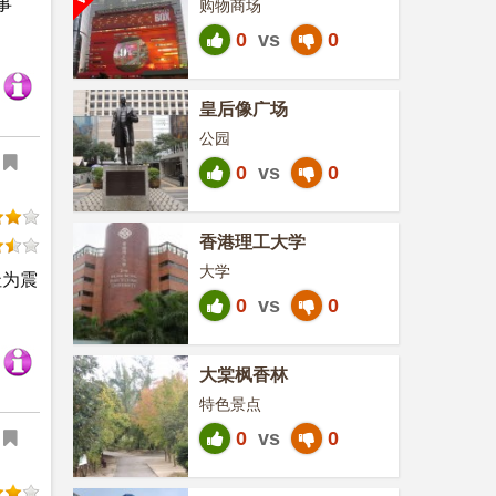
事
购物商场
0
vs
0
皇后像广场
公园
0
vs
0
香港理工大学
大学
址为震
0
vs
0
大棠枫香林
特色景点
0
vs
0