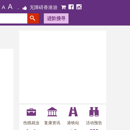
A
A
无障碍香港游
进阶搜寻
伤残就业
复康资讯
港铁站
活动预告