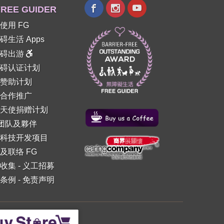
REE GUIDER
使用 FG
碍生活 Apps
障碍出游
碍认证计划
赞助计划
合作推广
天使捐赠计划
 团队及夥伴
科技开发项目
及联络 FG
收集
-
义工招募
条例
-
免责声明