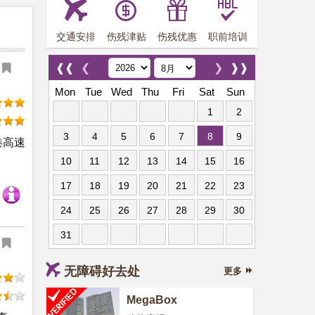
交通安排
伤残津贴
伤残优惠
职前培训
❰❰
❮
❯
❱❱
Mon
Tue
Wed
Thu
Fri
Sat
Sun
1
2
3
4
5
6
7
8
9
港高速
10
11
12
13
14
15
16
17
18
19
20
21
22
23
24
25
26
27
28
29
30
31
无障碍好去处
更多
MegaBox