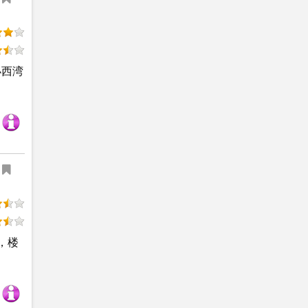
小西湾
，楼