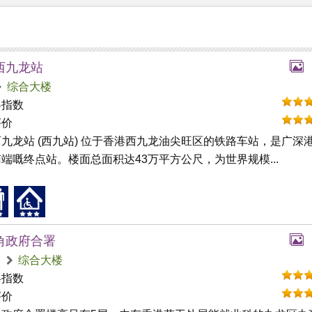
西九龙站​
综合大楼
碍指数
评价
九龙站 (西九站) 位于香港西九龙油尖旺区的铁路车站，是广深
端嘅终点站。楼面总面积达43万平方公尺，为世界规模...
角政府合署
角
综合大楼
碍指数
评价