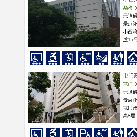
柴湾
无障
景点
小西
道15
屯门
屯门
无障
景点
屯门
高8层