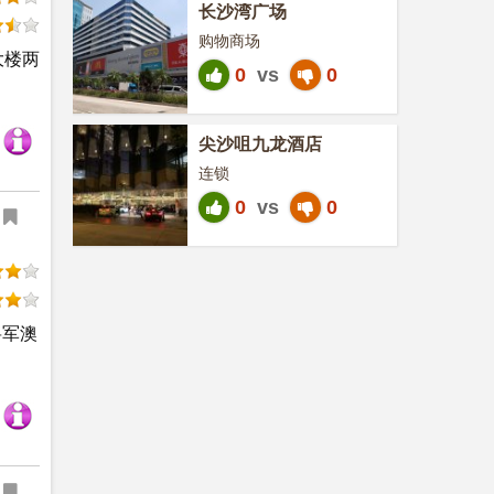
长沙湾广场
购物商场
大楼两
0
vs
0
尖沙咀九龙酒店
连锁
0
vs
0
将军澳