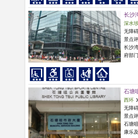
长沙
深水
无障
景点
长沙
府部
石塘
西环
无障
景点
石塘
康乐