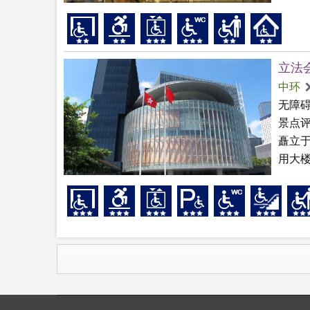
立法
中环
无障
景点
矗立
用大楼