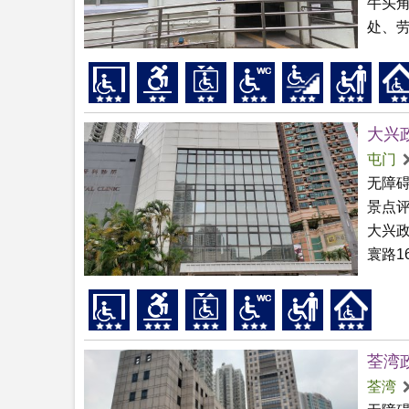
牛头
处、劳
大兴
屯门
无障
景点
大兴
寰路1
荃湾
荃湾