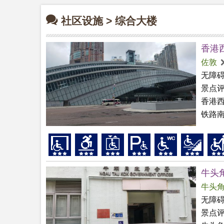
社区设施 > 综合大楼
香港
佐敦
无障
景点
香港西
铁路南
牛头
牛头
无障
景点