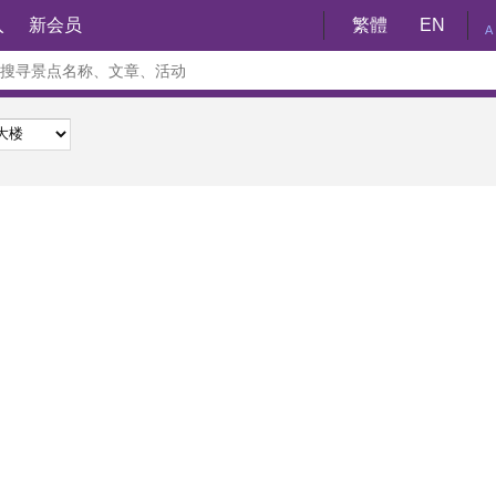
入
新会员
繁體
EN
A