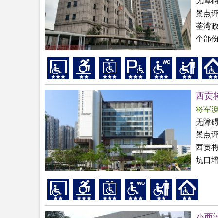
无障
景点
荃湾
个部份
西贡
将军
无障
景点
西贡
坑口培
小西