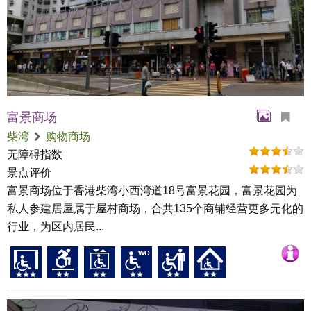
富景商场
柴湾
购物商场
无障碍指数
景点评价
富景商场位于香港柴湾小西湾道18号富景花园，富景花园为
私人参建居屋属于屋村商场，合共135个商铺经营更多元化的
行业，为区内居民...