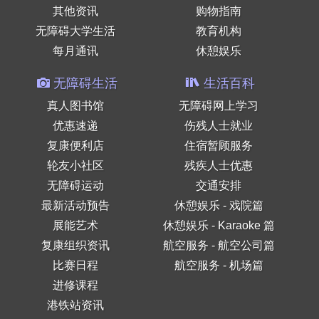
其他资讯
购物指南
无障碍大学生活
教育机构
每月通讯
休憩娱乐
无障碍生活
生活百科
真人图书馆
无障碍网上学习
优惠速递
伤残人士就业
复康便利店
住宿暂顾服务
轮友小社区
残疾人士优惠
无障碍运动
交通安排
最新活动预告
休憩娱乐 - 戏院篇
展能艺术
休憩娱乐 - Karaoke 篇
复康组织资讯
航空服务 - 航空公司篇
比赛日程
航空服务 - 机场篇
进修课程
港铁站资讯