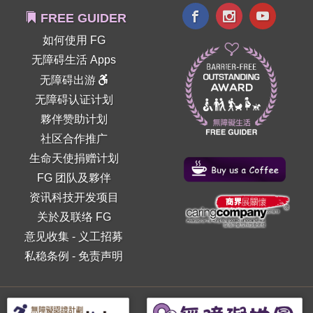
FREE GUIDER
如何使用 FG
无障碍生活 Apps
无障碍出游
无障碍认证计划
夥伴赞助计划
社区合作推广
生命天使捐赠计划
FG 团队及夥伴
资讯科技开发项目
关於及联络 FG
意见收集
-
义工招募
私稳条例
-
免责声明