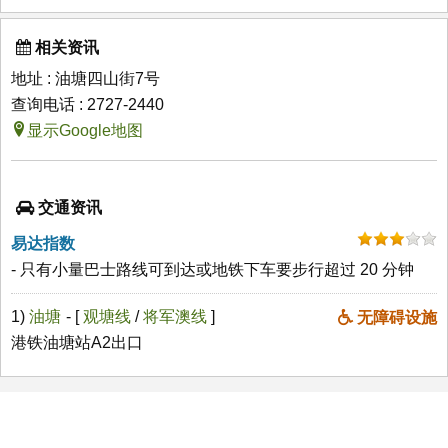
相关资讯
地址 : 油塘四山街7号
查询电话 : 2727-2440
显示Google地图
交通资讯
易达指数
- 只有小量巴士路线可到达或地铁下车要步行超过 20 分钟
1)
油塘
- [
观塘线
/
将军澳线
]
无障碍设施
港铁油塘站A2出口