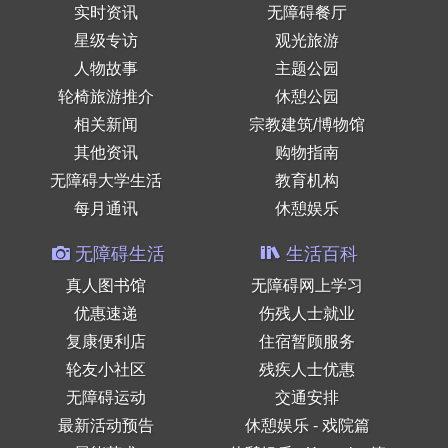
实时资讯
无障碍餐厅
星级专访
观光旅游
人物故事
主题公园
轮椅旅游推介
休憩公园
相关新闻
宗教建筑/博物馆
其他资讯
购物指南
无障碍大学生活
教育机构
每月通讯
休憩娱乐
无障碍生活
生活百科
真人图书馆
无障碍网上学习
优惠速递
伤残人士就业
复康便利店
住宿暂顾服务
轮友小社区
残疾人士优惠
无障碍运动
交通安排
最新活动预告
休憩娱乐 - 戏院篇