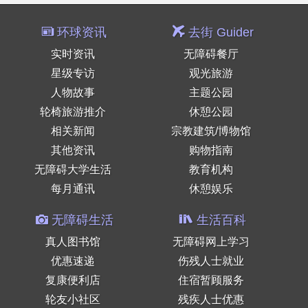
环球资讯
去街 Guider
实时资讯
无障碍餐厅
星级专访
观光旅游
人物故事
主题公园
轮椅旅游推介
休憩公园
相关新闻
宗教建筑/博物馆
其他资讯
购物指南
无障碍大学生活
教育机构
每月通讯
休憩娱乐
无障碍生活
生活百科
真人图书馆
无障碍网上学习
优惠速递
伤残人士就业
复康便利店
住宿暂顾服务
轮友小社区
残疾人士优惠