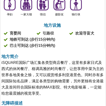
孕妇
一家大细
情侣
摄影友
独行侠
地方设施
育婴间
引路径
欢迎导盲犬
地铁可到达 (步行15分钟内)
巴士可到达 (步行15分钟内)
地方简介
iSQUARE国际广场汇集各类型商店餐厅，这里有多家日式及
西式的休闲餐厅、格调高雅的时尚餐厅，让您享用中菜为主的
世界各地美食之馀，又可以观赏维多利亚港景色。同时亦有多
间国际知名品牌，满足各类型的购物需要，另外更独有全港最
大及首间符合国际标准的IMAX影院、特大电影银幕，一定能
给您最震撼的视觉享受。
无障碍描述