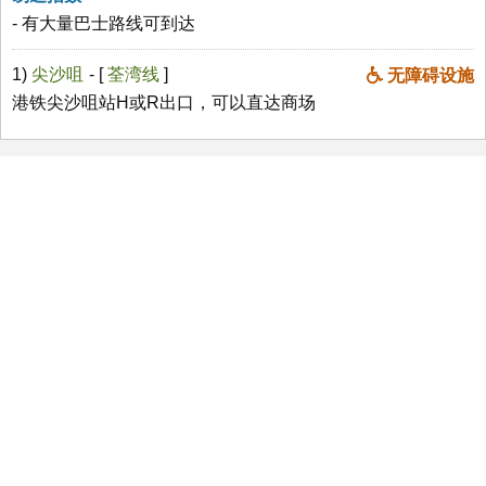
- 有大量巴士路线可到达
1)
尖沙咀
- [
荃湾线
]
无障碍设施
港铁尖沙咀站H或R出口，可以直达商场