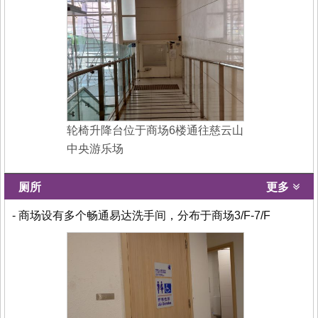
轮椅升降台位于商场6楼通往慈云山
中央游乐场
厕所
更多
- 商场设有多个畅通易达洗手间，分布于商场3/F-7/F