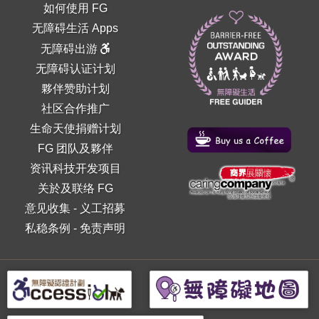
如何使用 FG
无障碍生活 Apps
无障碍出游
无障碍认证计划
夥伴赞助计划
社区合作推广
生命天使捐赠计划
FG 团队及夥伴
资讯科技开发项目
关於及联络 FG
意见收集
-
义工招募
私稳条例
-
免责声明