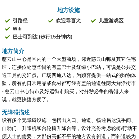
地方设施
引路径
欢迎导盲犬
儿童游戏区
Wifi
巴士可到达 (步行15分钟内)
地方简介
慈云山中心是区内的一个大型商场，邻近慈云山邨及其它住宅
区，连接位处惠华街的有盖巴士及红绿小巴站，可说是公共交
通工具的交汇点。广场四通八达，为顾客提供一站式的购物体
验，所有的日常用品或食材都可经有盖的通道往两大鲜活街市
- 慈云山中心街市及好运街市购买，对分秒必争的香港人来
说，就更快捷方便了。
无障碍描述
设有多个无障碍设施，包括出入口、通道、畅通易达洗手间、
自动门、升降机和台轮椅升降台等，设计充份考虑轮椅/行动不
便人士的需要，大部份高低不平的地方设有斜道，而斜道较为