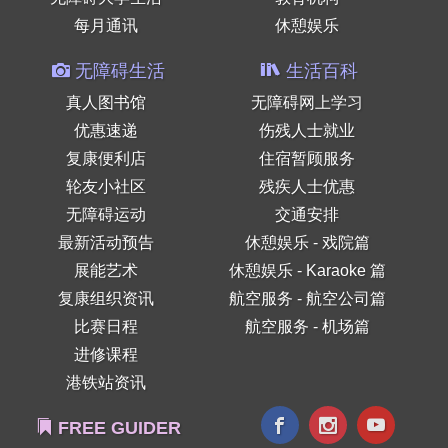
每月通讯
休憩娱乐
无障碍生活
生活百科
真人图书馆
无障碍网上学习
优惠速递
伤残人士就业
复康便利店
住宿暂顾服务
轮友小社区
残疾人士优惠
无障碍运动
交通安排
最新活动预告
休憩娱乐 - 戏院篇
展能艺术
休憩娱乐 - Karaoke 篇
复康组织资讯
航空服务 - 航空公司篇
比赛日程
航空服务 - 机场篇
进修课程
港铁站资讯
FREE GUIDER