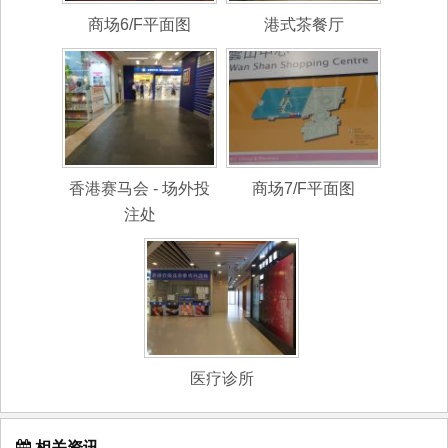
商场6/F平面图
港式茶餐厅
香港赛马会 - 场外投
商场7/F平面图
注处
医疗诊所
相关资讯