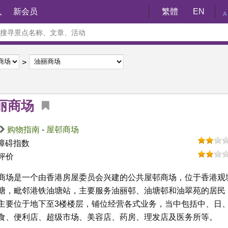
入
新会员
繁體
EN
A
丽商场
购物指南
-
屋邨商场
障碍指数
评价
商场是一个由香港房屋委员会兴建的公共屋邨商场，位于香港观
塘，毗邻港铁油塘站，主要服务油丽邨、油塘邨和油翠苑的居民
主要位于地下至3楼楼层，铺位经营各式业务，当中包括中、日
食、便利店、超级市场、美容店、药房、理发店及医务所等。