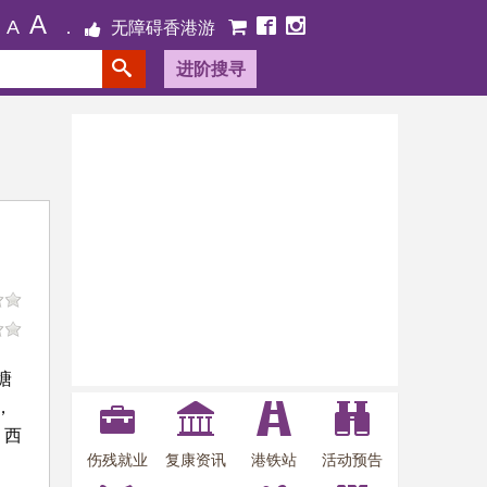
A
A
无障碍香港游
进阶搜寻
塘
，
、西
伤残就业
复康资讯
港铁站
活动预告