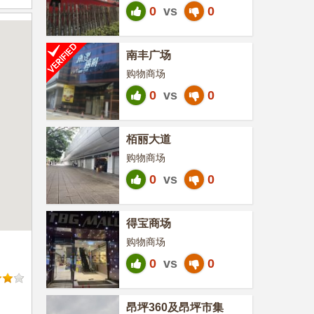
0
vs
0
南丰广场
购物商场
0
vs
0
栢丽大道
购物商场
0
vs
0
得宝商场
购物商场
0
vs
0
昂坪360及昂坪市集