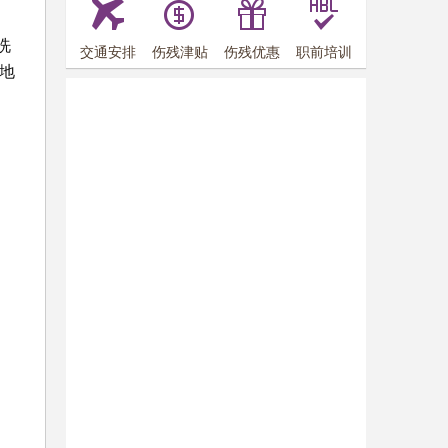
洗
交通安排
伤残津贴
伤残优惠
职前培训
地