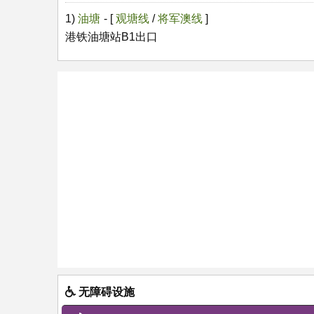
1)
油塘
- [
观塘线
/
将军澳线
]
港铁油塘站B1出口
无障碍设施