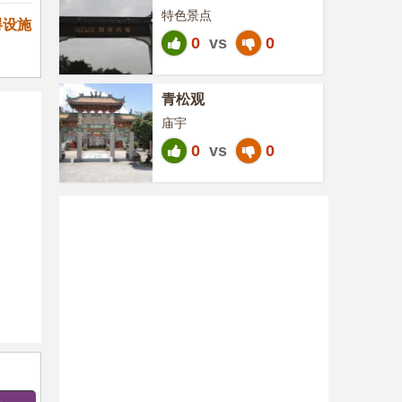
特色景点
碍设施
0
vs
0
青松观
庙宇
0
vs
0