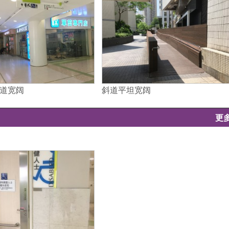
道宽阔
斜道平坦宽阔
更