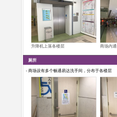
升降机上落各楼层
商场内通
厕所
- 商场设有多个畅通易达洗手间，分布于各楼层