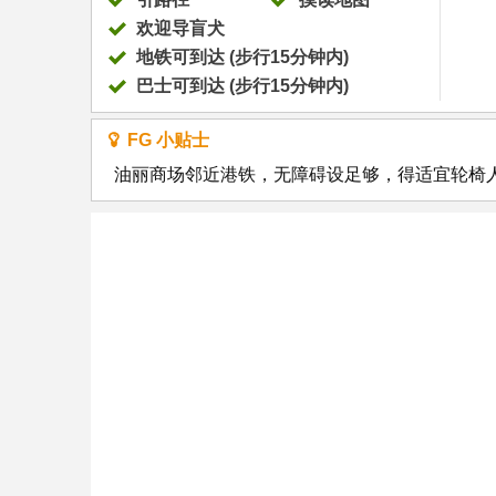
欢迎导盲犬
地铁可到达 (步行15分钟内)
巴士可到达 (步行15分钟内)
FG 小贴士
油丽商场邻近港铁，无障碍设足够，得适宜轮椅