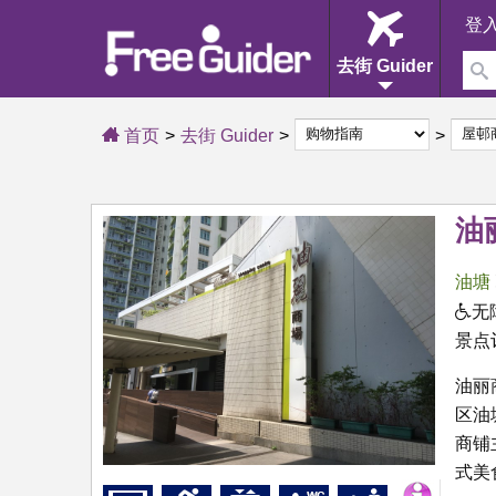
登
去街 Guider
首页
去街 Guider
油
油塘
无
景点
油丽
区油
商铺
式美