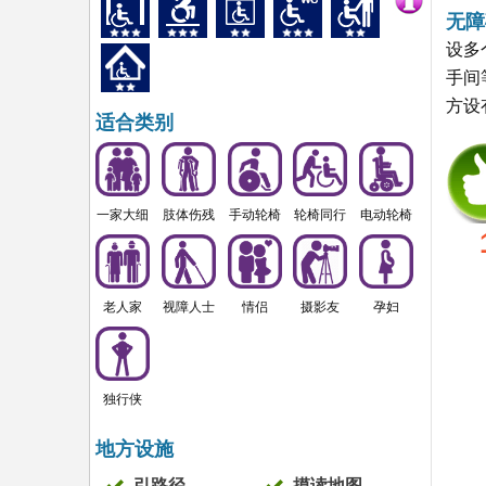
无障
设多
手间
方设
适合类别
一家大细
肢体伤残
手动轮椅
轮椅同行
电动轮椅
老人家
视障人士
情侣
摄影友
孕妇
独行侠
地方设施
引路径
摸读地图