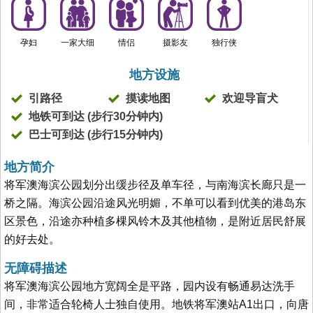
孕妇
一家大细
情侣
摄影友
独行侠
地方设施
引路径
摸读地图
欢迎导盲犬
地铁可到达 (步行30分钟内)
巴士可到达 (步行15分钟内)
地方简介
将军澳海滨公园划分出缓步径及单车径，与南海滨长廊只是一
桥之隔。海滨公园沿途风光明媚，不单可以看到优美的港岛东
区景色，沿途亦种植多棵风铃木及其他植物，是附近居民舒展
的好去处。
无障碍描述
将军澳海滨公园地方宽阔全是平路，园内设有畅通易达洗手
间，非常适合轮椅人士独自使用。地铁将军澳站A1出口，向唐