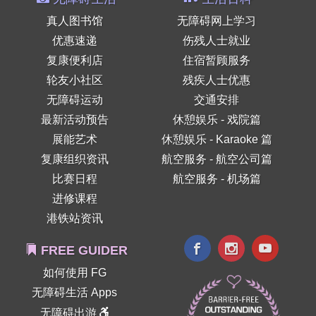
真人图书馆
无障碍网上学习
优惠速递
伤残人士就业
复康便利店
住宿暂顾服务
轮友小社区
残疾人士优惠
无障碍运动
交通安排
最新活动预告
休憩娱乐 - 戏院篇
展能艺术
休憩娱乐 - Karaoke 篇
复康组织资讯
航空服务 - 航空公司篇
比赛日程
航空服务 - 机场篇
进修课程
港铁站资讯
FREE GUIDER
如何使用 FG
无障碍生活 Apps
无障碍出游