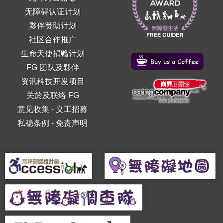
无障碍认证计划
夥伴赞助计划
社区合作推广
生命天使捐赠计划
FG 团队及夥伴
资讯科技开发项目
关於及联络 FG
意见收集
-
义工招募
私稳条例
-
免责声明