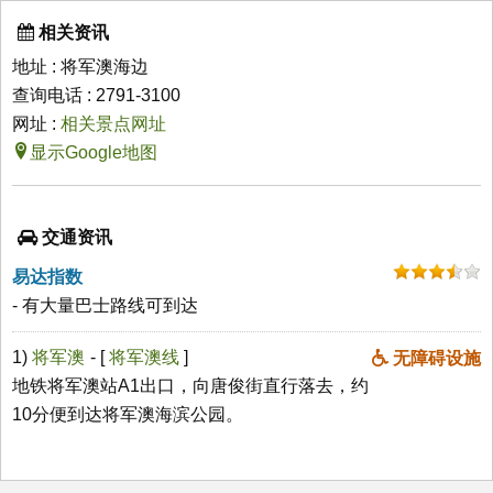
相关资讯
地址 : 将军澳海边
查询电话 : 2791-3100
网址 :
相关景点网址
显示Google地图
交通资讯
易达指数
- 有大量巴士路线可到达
1)
将军澳
- [
将军澳线
]
无障碍设施
地铁将军澳站A1出口，向唐俊街直行落去，约
10分便到达将军澳海滨公园。