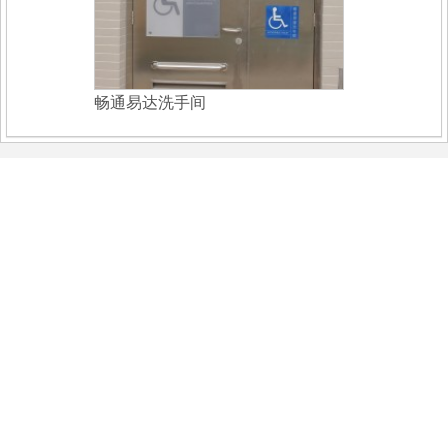
畅通易达洗手间