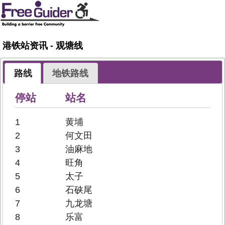
港铁站资讯 - 观塘线
路线
地铁路线
停站
站名
1
黄埔
2
何文田
3
油麻地
4
旺角
5
太子
6
石硖尾
7
九龙塘
8
乐富