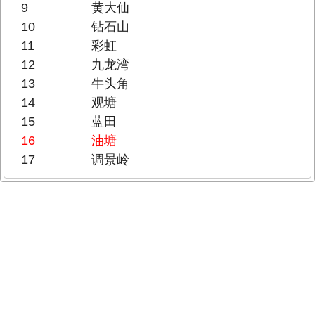
9
黄大仙
10
钻石山
11
彩虹
12
九龙湾
13
牛头角
14
观塘
15
蓝田
16
油塘
17
调景岭