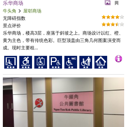
乐华商场
牛头角
屋邨商场
无障碍指数
景点评价
乐华商场，楼高3层，座落于斜坡之上。商场设计以红、橙、
黄为主色，带有传统色彩。巨型顶盖由三角几何图案演变而
成。现时主要租...