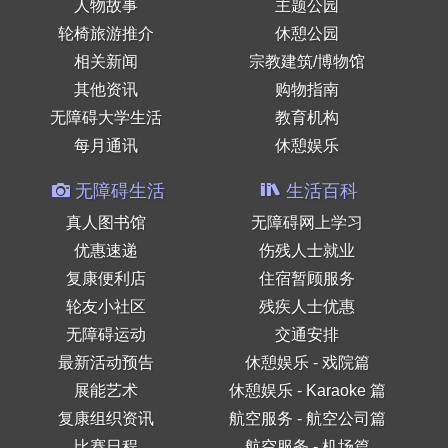
人物故事
主题公园
轮椅旅游推介
休憩公园
相关新闻
宗教建筑/博物馆
其他资讯
购物指南
无障碍大学生活
教育机构
每月通讯
休憩娱乐
无障碍生活
生活百科
真人图书馆
无障碍网上学习
优惠速递
伤残人士就业
复康便利店
住宿暂顾服务
轮友小社区
残疾人士优惠
无障碍运动
交通安排
最新活动预告
休憩娱乐 - 戏院篇
展能艺术
休憩娱乐 - Karaoke 篇
复康组织资讯
航空服务 - 航空公司篇
比赛日程
航空服务 - 机场篇