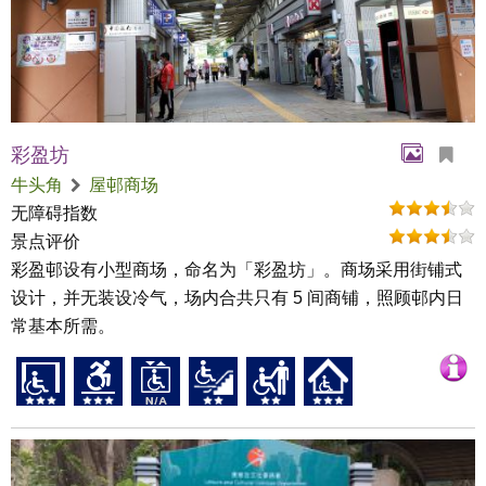
彩盈坊
牛头角
屋邨商场
无障碍指数
景点评价
彩盈邨设有小型商场，命名为「彩盈坊」。商场采用街铺式
设计，并无装设冷气，场内合共只有 5 间商铺，照顾邨内日
常基本所需。