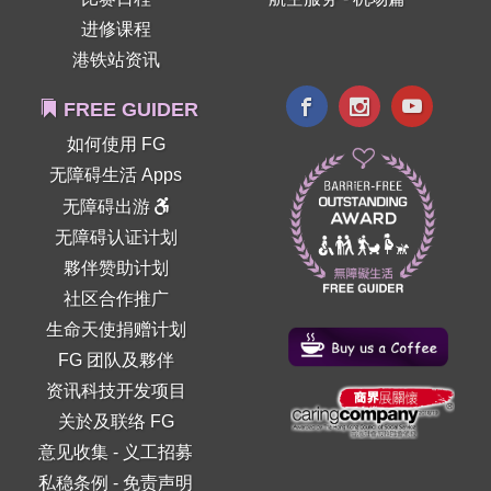
进修课程
港铁站资讯
FREE GUIDER
如何使用 FG
无障碍生活 Apps
无障碍出游
无障碍认证计划
夥伴赞助计划
社区合作推广
生命天使捐赠计划
FG 团队及夥伴
资讯科技开发项目
关於及联络 FG
意见收集
-
义工招募
私稳条例
-
免责声明