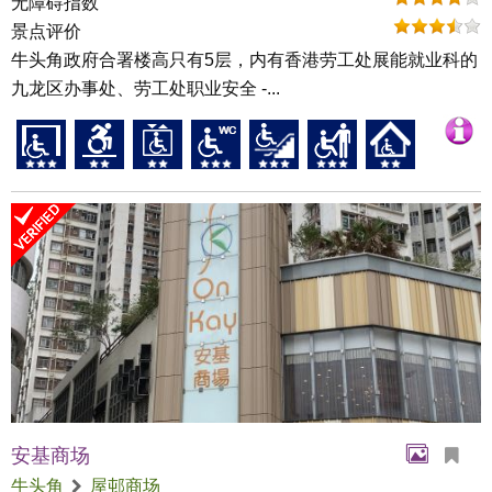
无障碍指数
景点评价
牛头角政府合署楼高只有5层，内有香港劳工处展能就业科的
九龙区办事处、劳工处职业安全 -...
安基商场
牛头角
屋邨商场