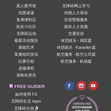
真人图书馆
无障碍网上学习
优惠速递
伤残人士就业
复康便利店
住宿暂顾服务
轮友小社区
残疾人士优惠
无障碍运动
交通安排
最新活动预告
休憩娱乐 - 戏院篇
展能艺术
休憩娱乐 - Karaoke 篇
复康组织资讯
航空服务 - 航空公司篇
比赛日程
航空服务 - 机场篇
进修课程
港铁站资讯
FREE GUIDER
如何使用 FG
无障碍生活 Apps
无障碍出游