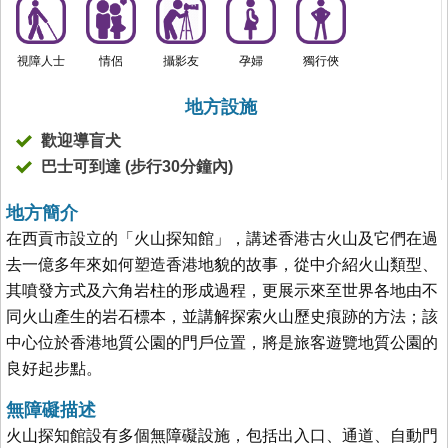
視障人士
情侶
攝影友
孕婦
獨行俠
地方設施
歡迎導盲犬
巴士可到達 (步行30分鐘內)
地方簡介
在西貢市設立的「火山探知館」，講述香港古火山及它們在過
去一億多年來如何塑造香港地貌的故事，從中介紹火山類型、
其噴發方式及六角岩柱的形成過程，更展示來至世界各地由不
同火山產生的岩石標本，並講解探索火山歷史痕跡的方法；該
中心位於香港地質公園的門戶位置，將是旅客遊覽地質公園的
良好起步點。
無障礙描述
火山探知館設有多個無障礙設施，包括出入口、通道、自動門