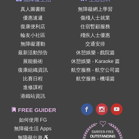
真人圖書館
無障礙網上學習
優惠速遞
傷殘人士就業
復康便利店
住宿暫顧服務
輪友小社區
殘疾人士優惠
無障礙運動
交通安排
最新活動預告
休憩娛樂 - 戲院篇
展能藝術
休憩娛樂 - Karaoke 篇
復康組織資訊
航空服務 - 航空公司篇
比賽日程
航空服務 - 機場篇
進修課程
港鐵站資訊
FREE GUIDER
如何使用 FG
無障礙生活 Apps
無障礙出遊