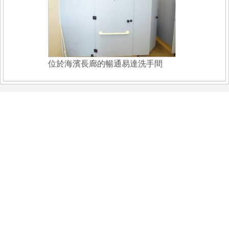
位於海濱長廊的暢通易達洗手間