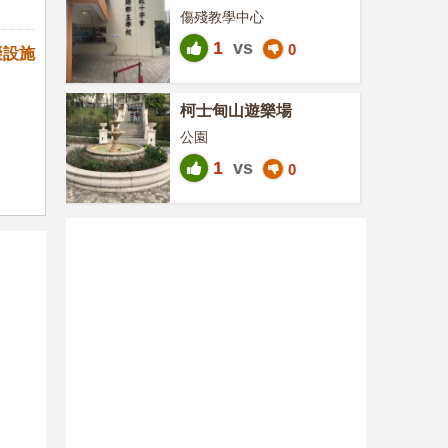
傷殘教學中心
1
vs
0
礙設施
柯士甸山遊樂場
公園
1
vs
0