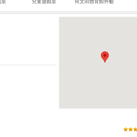
戲室
兒童遊戲室
何文田體育館外貌