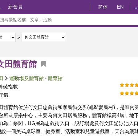
入
新會員
简体
EN
A
文田體育館
田
運動場及體育館
-
體育館
障礙指數
評價
田體育館位於何文田忠義街和孝民街交界(毗鄰愛民村)，是區內
會所式康樂中心，主要為何文田居民服務，體育館樓高4層，地
G層)為自修閣，UG層為忠義街入口，設訂場處及何文田游泳池入
樓設一個美式桌球室、健身室、活動室和兒童遊戲室，天台為網