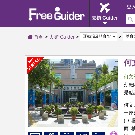
登
去街 Guider
首頁
去街 Guider
何
何文
無
景點
何文
一座
(L
而1