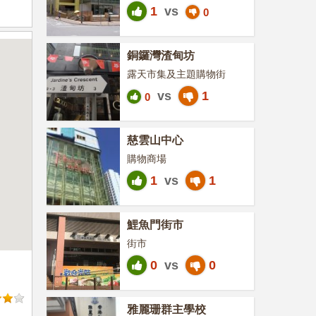
1
vs
0
銅鑼灣渣甸坊
露天市集及主題購物街
vs
1
0
慈雲山中心
購物商場
1
vs
1
鯉魚門街市
街市
0
vs
0
雅麗珊群主學校