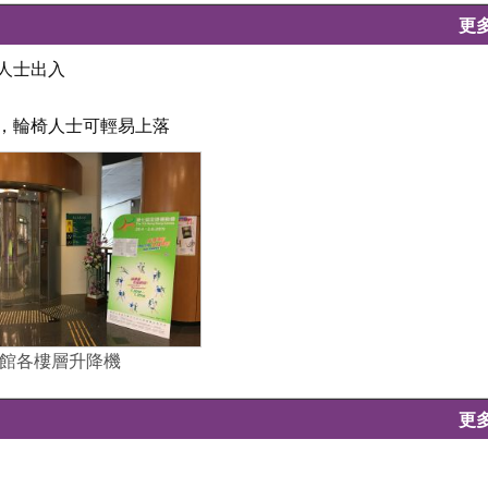
更
人士出入
坦，輪椅人士可輕易上落
館各樓層升降機
更