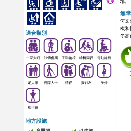
場。
無障
何文
機和
適合類別
份高
一家大細
肢體傷殘
手動輪椅
輪椅同行
電動輪椅
老人家
視障人士
情侶
攝影友
孕婦
獨行俠
地方設施
育嬰間
引路徑