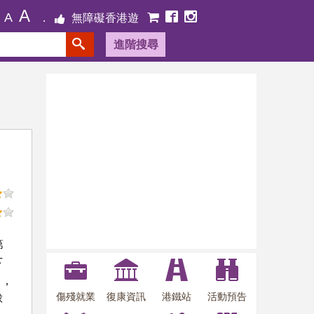
A
A
無障礙香港遊
進階搜尋
第
下
口，
傷殘就業
復康資訊
港鐵站
活動預告
球