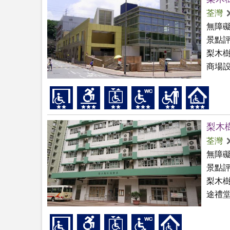
荃灣
無障
景點
梨木
商場設
梨木
荃灣
無障
景點
梨木
途禮堂