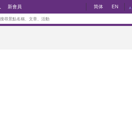
入
新會員
简体
EN
A