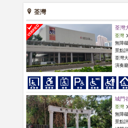
荃灣
荃灣
荃灣
無障
景點
荃灣大
演奏廳
城門
荃灣
無障
景點