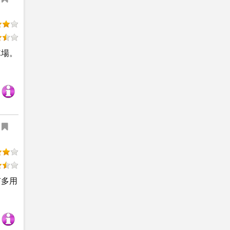
車場。
有多用