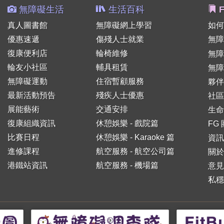
無障礙生活
生活百科
F
真人圖書館
無障礙網上學習
如何
優惠速遞
傷殘人士就業
無障
復康便利店
輪椅維修
無
輪友小社區
輔具租賃
無障
無障礙運動
住宿暫顧服務
夥伴
最新活動預告
殘疾人士優惠
社區
展能藝術
交通安排
生命
復康組織資訊
休憩娛樂 - 戲院篇
FG
比賽日程
休憩娛樂 - Karaoke 篇
資訊
進修課程
航空服務 - 航空公司篇
關於
港鐵站資訊
航空服務 - 機場篇
意見
私穩