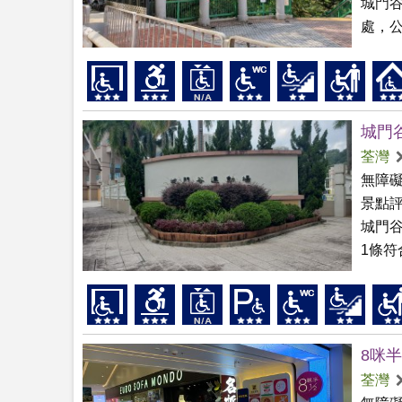
城門
處，公
城門
荃灣
無障
景點
城門
1條符
8咪半
荃灣