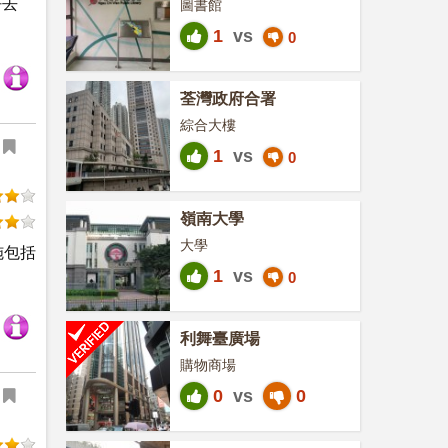
好去
圖書館
1
vs
0
荃灣政府合署
綜合大樓
1
vs
0
嶺南大學
大學
施包括
1
vs
0
利舞臺廣場
購物商場
0
vs
0