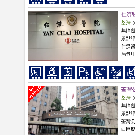
仁濟
荃灣
無障
景點
仁濟醫
局管理
荃灣
荃灣
無障
景點
荃灣
西區歷