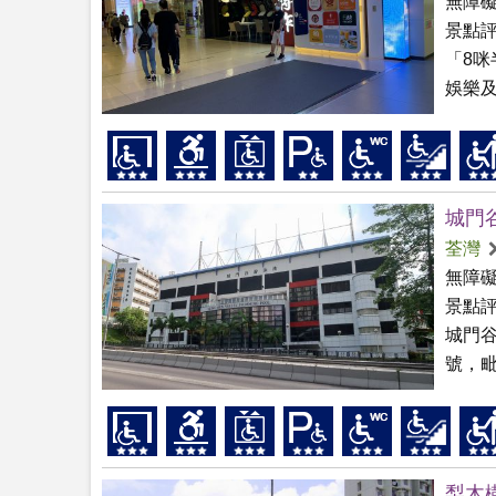
無障
景點
「8
娛樂及
城門
荃灣
無障
景點
城門
號，毗
梨木