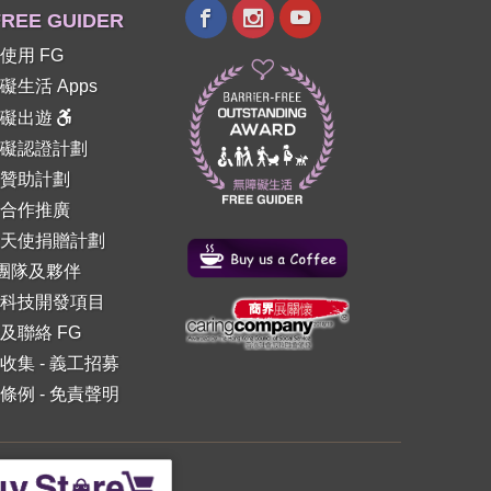
REE GUIDER
使用 FG
礙生活 Apps
障礙出遊
礙認證計劃
贊助計劃
合作推廣
天使捐贈計劃
 團隊及夥伴
科技開發項目
及聯絡 FG
收集
-
義工招募
條例
-
免責聲明