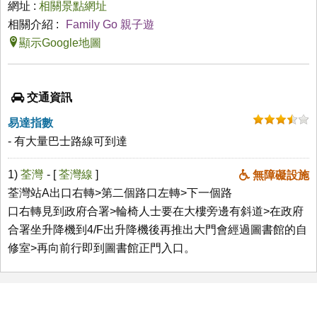
網址 :
相關景點網址
相關介紹 :
Family Go 親子遊
顯示Google地圖
交通資訊
易達指數
- 有大量巴士路線可到達
1)
荃灣
- [
荃灣線
]
無障礙設施
荃灣站A出口右轉>第二個路口左轉>下一個路
口右轉見到政府合署>輪椅人士要在大樓旁邊有斜道>在政府
合署坐升降機到4/F出升降機後再推出大門會經過圖書館的自
修室>再向前行即到圖書館正門入口。