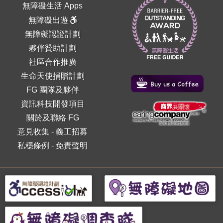
無障礙生活 Apps
無障礙出遊
無障礙認證計劃
夥伴贊助計劃
社區合作推廣
生命天使捐贈計劃
FG 團隊及夥伴
資訊科技開發項目
關於及聯絡 FG
意見收集
-
義工招募
私穩條例
-
免責聲明