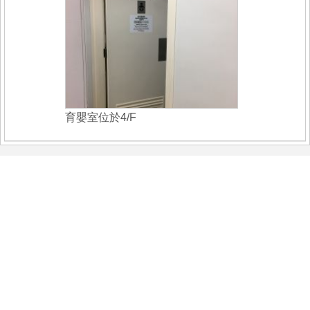
育嬰室位於4/F