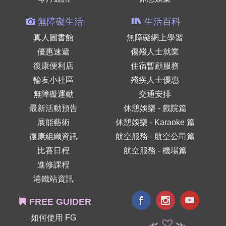
無障礙生活
生活百科
真人圖書館
無障礙網上學習
優惠速遞
傷殘人士就業
復康便利店
住宿暫顧服務
輪友小社區
殘疾人士優惠
無障礙運動
交通安排
最新活動預告
休憩娛樂 - 戲院篇
展能藝術
休憩娛樂 - Karaoke 篇
復康組織資訊
航空服務 - 航空公司篇
比賽日程
航空服務 - 機場篇
進修課程
港鐵站資訊
FREE GUIDER
如何使用 FG