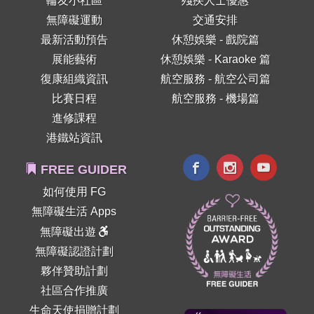
輪友小社區
殘疾人士優惠
無障礙運動
交通安排
最新活動預告
休憩娛樂 - 戲院篇
展能藝術
休憩娛樂 - Karaoke 篇
復康組織資訊
航空服務 - 航空公司篇
比賽日程
航空服務 - 機場篇
進修課程
港鐵站資訊
FREE GUIDER
如何使用 FG
無障礙生活 Apps
無障礙出遊
無障礙認證計劃
夥伴贊助計劃
社區合作推廣
生命天使捐贈計劃