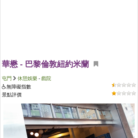
華懋 - 巴黎倫敦紐約米蘭
屯門
休憩娛樂
-
戲院
無障礙指數
景點評價