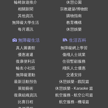
輪椅旅遊推介
休憩公園
相關新聞
宗教建築/博物館
其他資訊
購物指南
無障礙大學生活
教育機構
每月通訊
休憩娛樂
無障礙生活
生活百科
真人圖書館
無障礙網上學習
優惠速遞
傷殘人士就業
復康便利店
住宿暫顧服務
輪友小社區
殘疾人士優惠
無障礙運動
交通安排
最新活動預告
休憩娛樂 - 戲院篇
展能藝術
休憩娛樂 - Karaoke 篇
復康組織資訊
航空服務 - 航空公司篇
比賽日程
航空服務 - 機場篇