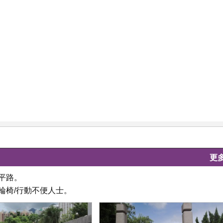
更
平路。
輪椅/行動不便人士。