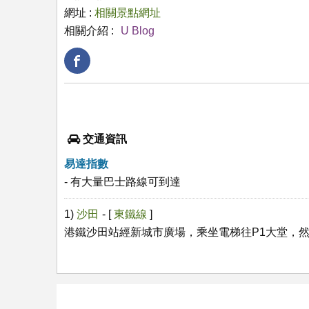
網址 :
相關景點網址
相關介紹 :
U Blog
交通資訊
易達指數
- 有大量巴士路線可到達
1)
沙田
- [
東鐵線
]
港鐵沙田站經新城市廣場，乘坐電梯往P1大堂，然