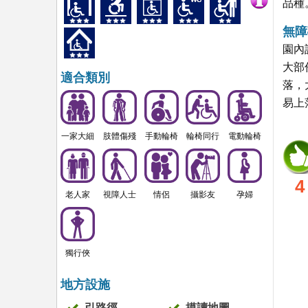
品種
無障
園內
大部
適合類別
落，
易上
一家大細
肢體傷殘
手動輪椅
輪椅同行
電動輪椅
4
老人家
視障人士
情侶
攝影友
孕婦
獨行俠
地方設施
引路徑
摸讀地圖