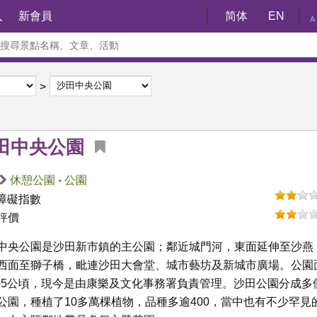
入
新會員
简体
EN
A
田中央公園
休憩公園
-
公園
障礙指數
評價
中央公園是沙田新市鎮的主公園；鄰近城門河，東面延伸至沙燕
西面至獅子橋，毗連沙田大會堂、城市藝坊及新城市廣場。公園
.05公頃，現今是由康樂及文化事務署負責管理。沙田公園分成多
公園，種植了10多萬棵植物，品種多逾400，當中也有不少罕見