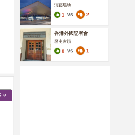
演藝場地
vs
2
1
香港外國記者會
歷史古蹟
vs
1
0
多