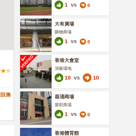
1
vs
0
大有廣場
購物商場
1
vs
0
香港大會堂
演藝場地
10
vs
10
礙設施
葵涌商場
屋邨商場
1
vs
0
香港體育館