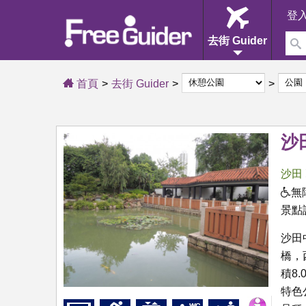
登
去街 Guider
首頁
去街 Guider
沙
沙田
無
景點
沙田
橋，
積8
特色