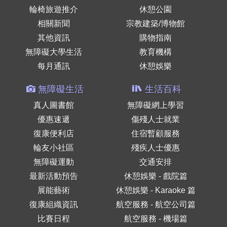
輪椅旅遊推介
休憩公園
相關新聞
宗教建築/博物館
其他資訊
購物指南
無障礙大學生活
教育機構
每月通訊
休憩娛樂
無障礙生活
生活百科
真人圖書館
無障礙網上學習
優惠速遞
傷殘人士就業
復康便利店
住宿暫顧服務
輪友小社區
殘疾人士優惠
無障礙運動
交通安排
最新活動預告
休憩娛樂 - 戲院篇
展能藝術
休憩娛樂 - Karaoke 篇
復康組織資訊
航空服務 - 航空公司篇
比賽日程
航空服務 - 機場篇