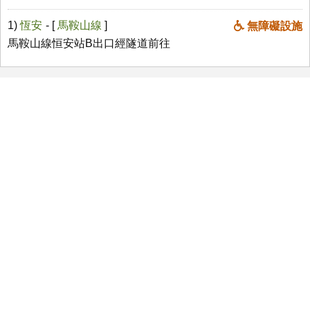
1)
恆安
- [
馬鞍山線
]
無障礙設施
馬鞍山線恒安站B出口經隧道前往