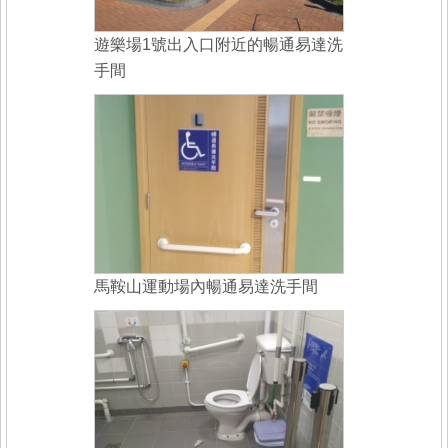
遊樂場1號出入口附近的暢通易達洗
手間
馬鞍山運動場內暢通易達洗手間