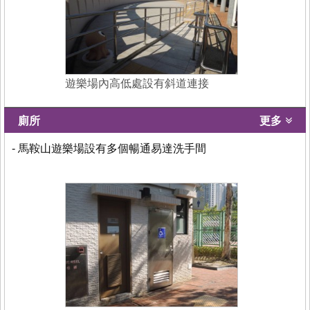
遊樂場內高低處設有斜道連接
廁所
更多
- 馬鞍山遊樂場設有多個暢通易達洗手間