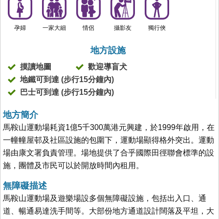
孕婦
一家大細
情侶
攝影友
獨行俠
地方設施
摸讀地圖
歡迎導盲犬
地鐵可到達 (步行15分鐘內)
巴士可到達 (步行15分鐘內)
地方簡介
馬鞍山運動場耗資1億5千300萬港元興建，於1999年啟用，在
一幢幢屋邨及社區設施的包圍下，運動場顯得格外突出。運動
場由康文署負責管理。場地提供了合乎國際田徑聯會標準的設
施，團體及市民可以於開放時間內租用。
無障礙描述
馬鞍山運動場及遊樂場設多個無障礙設施，包括出入口、通
道、暢通易達洗手間等。大部份地方通道設計闊落及平坦，大