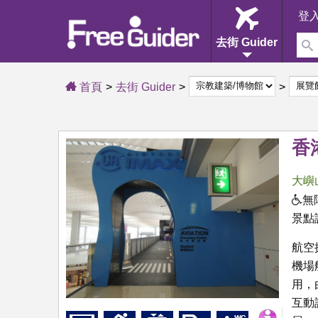
登
去街 Guider
首頁
去街 Guider
香
大嶼
無
景點
航空
機場
用，
互動