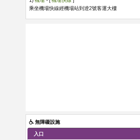
1)
機場
- [
機場快線
]
乘坐機場快線經機場站到逹2號客運大樓
無障礙設施
入口