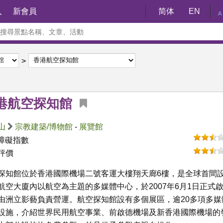
入
新會員
简体
EN
A
港航空探知館
山
宗教建築/博物館
-
展覽館
障礙指數
評價
探知館位於香港國際機場二號客運大樓翔天廊6樓，是全球首間
航空大廈內以航空為主題的多媒體中心，於2007年6月1日正式
由洲立影藝負責營運。航空探知館設有多個展區，逾20多項多媒
設施，介紹世界民用航空事業、前啟德機場及新香港國際機場的