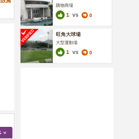
礙設施
購物商場
1
vs
0
旺角大球場
大型運動場
1
vs
0
多