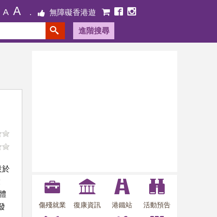
A
A
無障礙香港遊
進階搜尋
設於
啟
體
傷殘就業
復康資訊
港鐵站
活動預告
發