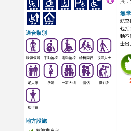
展，
無障
航空
包括
適合類別
動不
士出
肢體傷殘
手動輪椅
電動輪椅
輪椅同行
視障人士
老人家
孕婦
一家大細
情侶
攝影友
獨行俠
地方設施
歡迎導盲犬