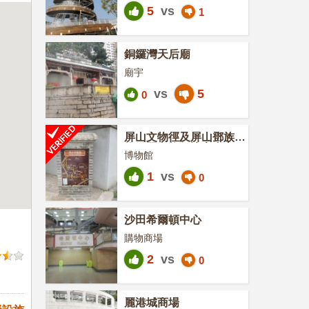
5
vs
1
銅鑼灣天后廟
廟宇
vs
5
0
屏山文物徑及屏山鄧族文
物館暨文物徑訪客中心
博物館
1
vs
0
沙田希爾頓中心
購物商場
2
vs
0
麗港城商場