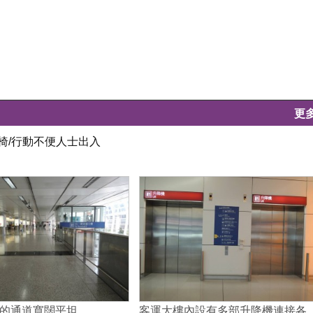
更
椅/行動不便人士出入
的通道寬闊平坦
客運大樓內設有多部升降機連接各