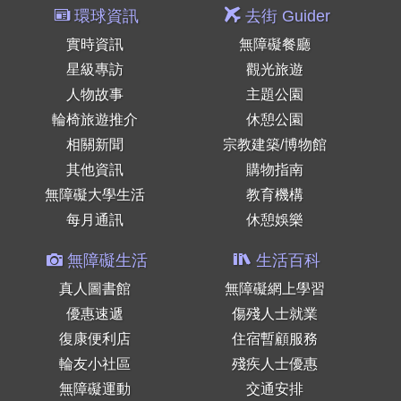
環球資訊
去街 Guider
實時資訊
無障礙餐廳
星級專訪
觀光旅遊
人物故事
主題公園
輪椅旅遊推介
休憩公園
相關新聞
宗教建築/博物館
其他資訊
購物指南
無障礙大學生活
教育機構
每月通訊
休憩娛樂
無障礙生活
生活百科
真人圖書館
無障礙網上學習
優惠速遞
傷殘人士就業
復康便利店
住宿暫顧服務
輪友小社區
殘疾人士優惠
無障礙運動
交通安排