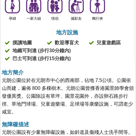
孕婦
一家大細
情侶
攝影友
獨行俠
地方設施
摸讀地圖
歡迎導盲犬
兒童遊戲區
地鐵可到達 (步行30分鐘內)
巴士可到達 (步行15分鐘內)
地方簡介
元朗公園位於在元朗市中心的西南部，佔地 7.5公頃。公園依
山而建，遍佈 800 多棵樹木。元朗公園曾獲香港園景師學會頒
發優異獎。公園除設有草坪、園景花園外，亦設卵石路步行
徑、草地門球場、兒童遊樂場、足球場等康樂設施，可謂老少
咸宜。
無障礙描述
元朗公園設有少量無障礙設施，如斜道及傷殘人士洗手間等。