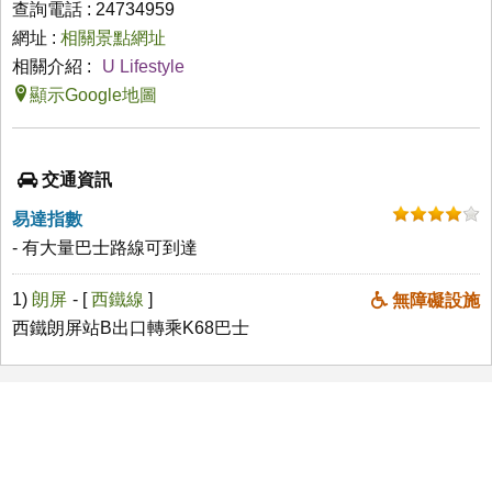
查詢電話 : 24734959
網址 :
相關景點網址
相關介紹 :
U Lifestyle
顯示Google地圖
交通資訊
易達指數
- 有大量巴士路線可到達
1)
朗屏
- [
西鐵線
]
無障礙設施
西鐵朗屏站B出口轉乘K68巴士