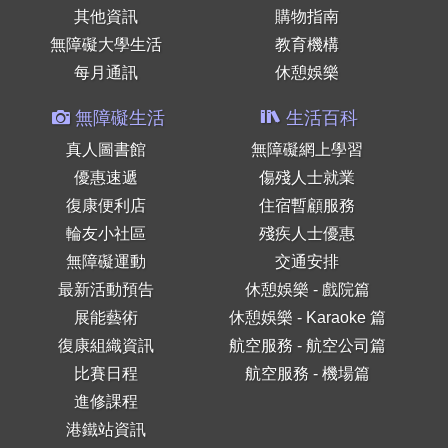
其他資訊
購物指南
無障礙大學生活
教育機構
每月通訊
休憩娛樂
無障礙生活
生活百科
真人圖書館
無障礙網上學習
優惠速遞
傷殘人士就業
復康便利店
住宿暫顧服務
輪友小社區
殘疾人士優惠
無障礙運動
交通安排
最新活動預告
休憩娛樂 - 戲院篇
展能藝術
休憩娛樂 - Karaoke 篇
復康組織資訊
航空服務 - 航空公司篇
比賽日程
航空服務 - 機場篇
進修課程
港鐵站資訊